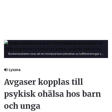
Studieresultaten visar att en minskad koncentration av luftföroreningar skulle kunna minska psykiskt ohälsa hos barn och ungdomar. Foto: Shutterstock
Lyssna
Avgaser kopplas till
psykisk ohälsa hos barn
och unga