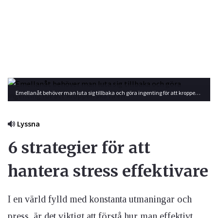
Emellanåt behöver man luta sig tillbaka och göra ingenting för att kroppen ska få en "mikroåterhämtning" Foto: Getty Images
Lyssna
6 strategier för att
hantera stress effektivare
I en värld fylld med konstanta utmaningar och
press, är det viktigt att förstå hur man effektivt