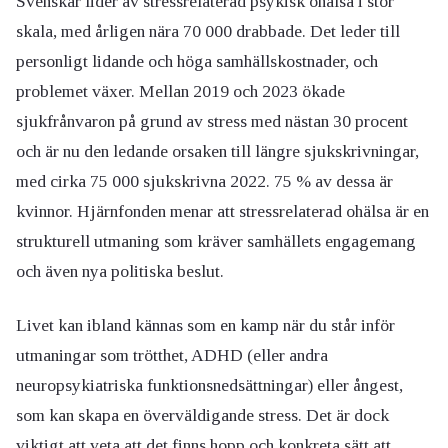
Svenskar lider av stressrelaterad psykisk ohälsa i stor
skala, med årligen nära 70 000 drabbade. Det leder till
personligt lidande och höga samhällskostnader, och
problemet växer. Mellan 2019 och 2023 ökade
sjukfrånvaron på grund av stress med nästan 30 procent
och är nu den ledande orsaken till längre sjukskrivningar,
med cirka 75 000 sjukskrivna 2022. 75 % av dessa är
kvinnor. Hjärnfonden menar att stressrelaterad ohälsa är en
strukturell utmaning som kräver samhällets engagemang
och även nya politiska beslut.
Livet kan ibland kännas som en kamp när du står inför
utmaningar som trötthet, ADHD (eller andra
neuropsykiatriska funktionsnedsättningar) eller ångest,
som kan skapa en överväldigande stress. Det är dock
viktigt att veta att det finns hopp och konkreta sätt att