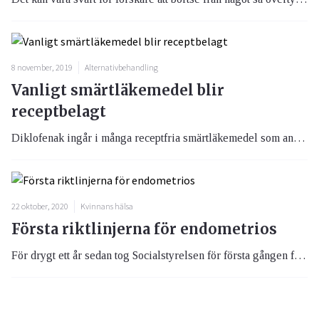
8 november, 2019
Alternativbehandling
Vanligt smärtläkemedel blir
receptbelagt
Diklofenak ingår i många receptfria smärtläkemedel som används vid smärta, inflammation eller feber. En studie har visat att det finns risker för kroppen vid användandet av diklofenak och därför beslutar nu Läkemedelsverket att receptbelägga ämnet i tablett- och kapselform.
22 oktober, 2020
Kvinnans hälsa
Första riktlinjerna för endometrios
För drygt ett år sedan tog Socialstyrelsen för första gången fram riktlinjer för den smärtsamma kvinnosjukdomen endometrios. En viktig sak som riktlinjerna tar upp är att man inte ska normalisera menssmärta.