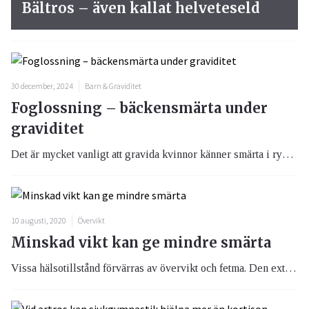
Bältros – även kallat helveteseld
30 december, 2024
Barn & Graviditet
Foglossning – bäckensmärta under
graviditet
Det är mycket vanligt att gravida kvinnor känner smärta i rygg eller bäcken under graviditeten. Smärtdebuten kan ske när som helst, men vanligtvis under mitten av graviditeten. Det handlar om smärta i korsryggen, det vill säga nedre delen av ryggen och över skinkorna, ofta med smärtutstrålning ned i låren, mot ljumskar, höfter och symfysregionen. Smärtans intensitet varierar mellan gravida från lindrig till intensiv och påverkas negativt av fysisk belastning av rygg och bäcken.
10 augusti, 2020
Övervikt
Minskad vikt kan ge mindre smärta
Vissa hälsotillstånd förvärras av övervikt och fetma. Den extra belastning på leder som övervikt och fetma ger, kan leda till ökad smärta, speciellt i knä, höfter och fötter. Därför kan man förstå att viktnedgång ofta kan minska en del av smärtan.