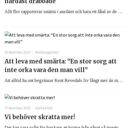
hårdast drabbade
Allt fler rapporterar smärta i ansiktet och bara ett fåtal av de drabbade tillfrisknar helt från sina besvär. Det är främst kvinnor som drabbas av smärtan, och klyftan mellan könen verkar öka.
29 december, 2024
Rörelseapparaten
Att leva med smärta: “En stor sorg att
inte orka vara den man vill”
Att alltid ha ont begränsar Kent Revedals liv långt mer än rullstolen gör. I en tuff situation har Kent valt att, även om det funnits mörka stunder, inte bli ett offer för den ständiga smärtan. Istället har han hittat sätt att öka sin livsglädje och även hjälpa andra i samma situation. Samtidigt är han kritisk mot svårigheterna att komma till en smärtmottagning.
17 december, 2019
Hjärta & Kärl
Vi behöver skratta mer!
Det kan vara svårt för forskare att bortse från något så övertygande som skrattet. Ser man till forskning inom området tyder det på att skrattet har en positiv inverkan på bland annat välmående, förbränning och smärta.