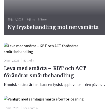
15 juni, 2023
Hjärnan & Nerver
Ny frysbehandling mot nervsmärta
16 juni, 2026
Bättre liv
Leva med smärta – KBT och ACT
förändrar smärtbehandling
Kronisk smärta är inte bara en fysisk upplevelse – den påverkar tankar, känslor och hela livets riktning. Traditionell behandling har ofta fokuserat på att minska smärtan, men modern forskning inom KBT och Acceptance and Commitment Therapy (ACT) visar att ett annat förhållningssätt kan vara mer effektivt: att förändra relationen till smärtan snarare än att försöka eliminera den.
17 maj, 2023
Sex & Samliv