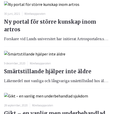
30 juni, 2021
Rörelseapparaten
Ny portal för större kunskap inom
artros
Forskare vid Lunds universitet har initierat Artrosportalen.se för att förmedla korrekt och uppdaterad information om ledsjukdomen artros direkt till patienter, anhöriga eller andra intresserade i allmänheten.
9 december, 2020
Rörelseapparaten
Smärtstillande hjälper inte äldre
Läkemedel mot vanliga och långvariga smärttillstånd hos äldre har en mycket liten effekt på gruppnivå, visar en färsk rapport från SBU. Men det betyder inte att vården ska sluta att ge smärtstillande till äldre.
28 september, 2020
Rörelseapparaten
Gikt – en vanlig men underbehandlad