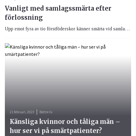
Vanligt med samlagssmärta efter
förlossning
Upp emot fyra av tio förstföderskor känner smärta vid samlag mer än ett år efter förlossningen. Många kvinnor upplever att man inte får förståelse för dessa besvär i vården. Detta visar forskning från Umeå universitet.
21 februari, 2023
Bättre liv
Känsliga kvinnor och tåliga män –
hur ser vi på smärtpatienter?