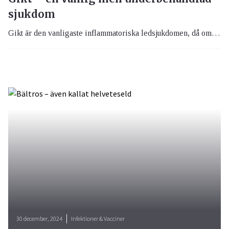
sjukdom
Gikt är den vanligaste inflammatoriska ledsjukdomen, då omkring 150 000 personer lever med gikt och då totalt kring 15 000 individer i Sverige årligen insjuknar. Inflammationen kommer i attacker och gör mycket ont. Hos män över 70 års ålder har över 10 procent gikt, vilket med hänsyn till sjukdomens vanlighet förmodligen innebär att gikt är en av de sämst behandlade sjukdomarna i sjukvården.
30 december, 2024
Infektioner & Vacciner