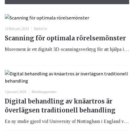
13 februari, 2023
Bättre liv
Scanning för optimala rörelsemönster
Moovment är ett digitalt 3D-scanningsverktyg för att hjälpa individer och vårdgivare att objektivt och effektivt skapa de bästa förutsättningarna för att förbättra rörelsemönster för att undvika eller minska smärta och kunna njuta av en aktiv livsstil.
1 januari, 2025
Rörelseapparaten
Digital behandling av knäartros är
överlägsen traditionell behandling
En ny studie gjord vid University of Nottingham i England visar bland annat att patienter som genomgick digital behandling minskade sin smärta med 41 procent medan samma siffra för patienter som fick traditionell behandling endast hamnade på 6 procent.