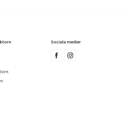
oktorn
Sociala medier
torn
ev