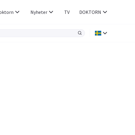
oktorn
Nyheter
TV
DOKTORN
Hjärnan & Nerver
Infektioner &
Vacciner
Hjärta & Kärl
din
e besvara
Hud & Hår
ar
n
Rökavvänjning
Sex & Samliv
Rörelseapparaten
Sömn & Stress
icy.