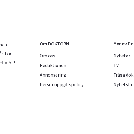
Om DOKTORN
Mer av D
och
ård och
Om oss
Nyheter
edia AB
Redaktionen
TV
Annonsering
Fråga dok
Personuppgiftspolicy
Nyhetsbr