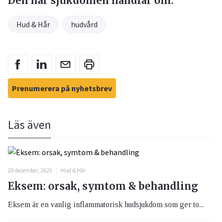
Den här sjukdomen handlar om:
Hud & Hår
hudvård
Prenumerera på nyhetsbrev
Läs även
29 december, 2025
Hud & Hår
Eksem: orsak, symtom & behandling
Eksem är en vanlig inflammatorisk hudsjukdom som ger to...