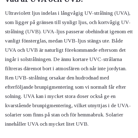
Ultraviolett ljus indelas i långvågig UV-strålning (UVA),
som ligger på gränsen till synligt ljus, och kortvågig UV-
strålning (UVB). UVA-ljus passerar obehindrat igenom ett
vanligt fönsterglas, medan UVB-ljus stängs ute. Både
UVA och UVB är naturligt förekommande eftersom det
ingår i solstrålningen. De ännu kortare UVC-strålarna
filtreras däremot bort i atmosfären och når inte jordytan.
Ren UVB-strålning orsakar den hudrodnad med
efterföljande brunpigmentering som vi normalt får efter
solning. UVA kan i mycket stora doser också ge en
kvarstående brunpigmentering, vilket utnyttjas i de UVA-
solarier som finns på stan och för hemmabruk. Solarier
innehåller UVA och mycket litet UVB.