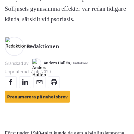
Solljusets gynnsamma effekter var redan tidigare
kända, särskilt vid psoriasis.
Redaktionen
Granskad av:
Anders Hallén
, Hudläkare
Uppdaterad: 7 juli, 2020
Prenumerera på nyhetsbrev
Först under 1940-talet kunde de gamla bågljuslamporna