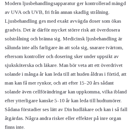
Modern ljusbehandlingsapparatur ger kontrollerad mängd
av UVA och UVB, fri från annan skadlig strålning.
Ljusbehandling ges med exakt avvägda doser som ökas
gradvis. Det är därför mycket större risk att överdosera
solstrålning och bränna sig. Medicinsk ljusbehandling är
sålunda inte alls farligare än att sola sig, snarare tvärtom,
eftersom kontroller och dosering sker under uppsikt av
sjuksköterska och läkare. Man bör veta att ett överdrivet
solande i många år kan leda till att huden åldras i förtid, att
man kan få mer rynkor, och att efter 15-20 års sådant
solande även cellförändringar kan uppkomma, vilka ibland
efter ytterligare kanske 5-10 år kan leda till hudtumörer.
Sådana förstadier ses lätt av Din hudläkare och kan i så fall
åtgärdas. Några andra risker eller effekter på inre organ
finns inte.