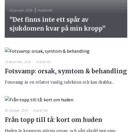
22 januari, 2026
Hud & Hår
”Det finns inte ett spår av
sjukdomen kvar på min kropp”
19 december, 2025
Hud & Hår
Fotsvamp: orsak, symtom & behandling
Fotsvamp är en relativt vanlig infektion och kan drabba...
20 oktober, 2025
Hud & Hår
Från topp till tå: kort om huden
Huden är kroppens största organ, och vårt skydd mot omv...