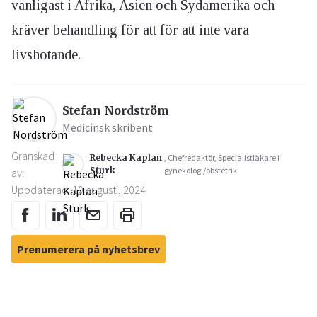
vanligast i Afrika, Asien och Sydamerika och
kräver behandling för att för att inte vara
livshotande.
Stefan Nordström
Medicinsk skribent
Granskad
Rebecka Kaplan
, Chefredaktör, Specialistläkare i
Sturk
gynekologi/obstetrik
av:
Uppdaterad: 10 augusti, 2024
Prenumerera på nyhetsbrev