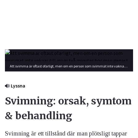
Att svimma är oftast ofarligt, men om en person som svimmat inte vaknar till inom två minuter bör man genast kontakta sjukvården. Foto: Shutterstock
Lyssna
Svimning: orsak, symtom
& behandling
Svimning är ett tillstånd där man plötsligt tappar