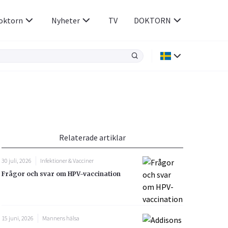
oktorn
Nyheter
TV
DOKTORN
Hjärnan & Nerver
Infektioner &
Vacciner
Hjärta & Kärl
din
e besvara
Hud & Hår
ar
n
Relaterade artiklar
Rökavvänjning
Sex & Samliv
30 juli, 2026
Infektioner & Vacciner
Rörelseapparaten
Sömn & Stress
Frågor och svar om HPV-vaccination
icy.
15 juni, 2026
Mannens hälsa