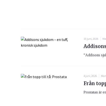
15 juni, 2026
Ma
Addisons
”Addisons sju
4 juni, 2026
Man
Från topp
Prostatan är en