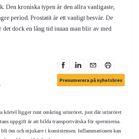
sk. Den kroniska typen är den allra vanligaste,
gre period. Prostatit är ett vanligt besvär. De
tar det dock en lång tid innan man blir av med
Prenumerera på nyhetsbrev
n
a körtel ligger runt omkring urinröret, just där urinröret
atans uppgift är att bilda transportvätska för spermierna.
, bli öm och mjukare i konsistensen. Inflammationen kan