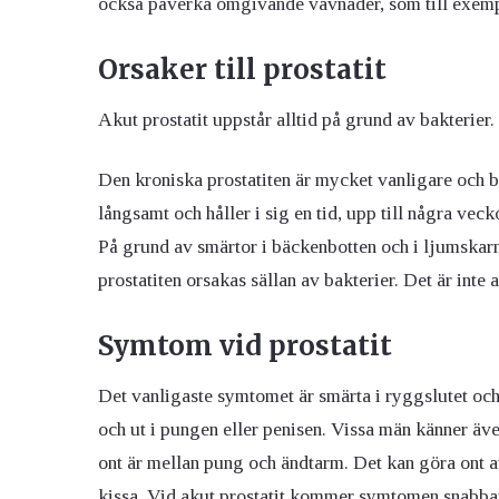
också påverka omgivande vävnader, som till exemp
Orsaker till prostatit
Akut prostatit uppstår alltid på grund av bakterier. D
Den kroniska prostatiten är mycket vanligare och
långsamt och håller i sig en tid, upp till några veck
På grund av smärtor i bäckenbotten och i ljumskarna
prostatiten orsakas sällan av bakterier. Det är inte
Symtom vid prostatit
Det vanligaste symtomet är smärta i ryggslutet och 
och ut i pungen eller penisen. Vissa män känner ä
ont är mellan pung och ändtarm. Det kan göra ont att
kissa. Vid akut prostatit kommer symtomen snabbare