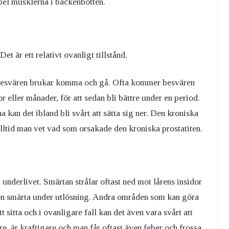
el musklerna i bäckenbotten.
et är ett relativt ovanligt tillstånd.
 besvären brukar komma och gå. Ofta kommer besvären
or eller månader, för att sedan bli bättre under en period.
 kan det ibland bli svårt att sätta sig ner. Den kroniska
 alltid man vet vad som orsakade den kroniska prostatiten.
underlivet. Smärtan strålar oftast ned mot lårens insidor
ven smärta under utlösning. Andra områden som kan göra
 sitta och i ovanligare fall kan det även vara svårt att
, är kraftigare och man får oftast även feber och frossa.