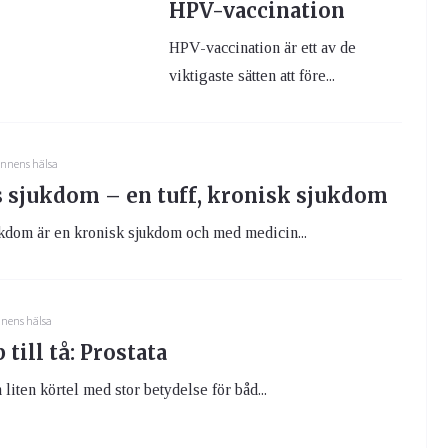
HPV-vaccination
HPV-vaccination är ett av de
viktigaste sätten att före...
nnens hälsa
 sjukdom – en tuff, kronisk sjukdom
kdom är en kronisk sjukdom och med medicin...
nens hälsa
 till tå: Prostata
 liten körtel med stor betydelse för båd...