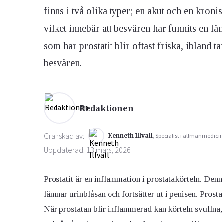
finns i två olika typer; en akut och en kroni
vilket innebär att besvären har funnits en län
Ögon & Öron
Övervikt
som har prostatit blir oftast friska, ibland 
besvären.
Redaktionen
Granskad av:
Kenneth Illvall
, Specialist i allmänmedici
Uppdaterad: 13 mars, 2026
Prostatit är en inflammation i prostatakörteln. Denn
lämnar urinblåsan och fortsätter ut i penisen. Prost
När prostatan blir inflammerad kan körteln svullna