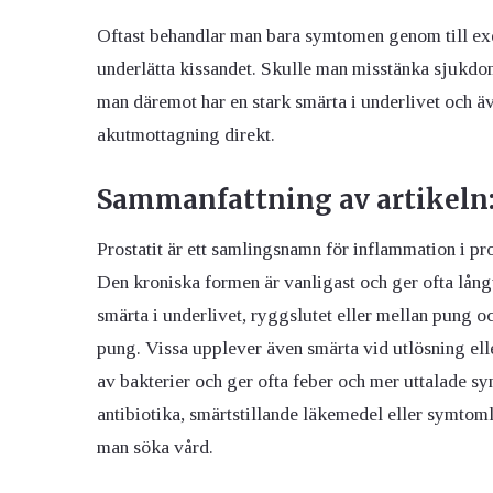
Oftast behandlar man bara symtomen genom till exem
underlätta kissandet. Skulle man misstänka sjukdo
man däremot har en stark smärta i underlivet och äv
akutmottagning direkt.
Sammanfattning av artikeln
Prostatit är ett samlingsnamn för inflammation i pro
Den kroniska formen är vanligast och ger ofta lån
smärta i underlivet, ryggslutet eller mellan pung oc
pung. Vissa upplever även smärta vid utlösning eller
av bakterier och ger ofta feber och mer uttalade 
antibiotika, smärtstillande läkemedel eller symtoml
man söka vård.