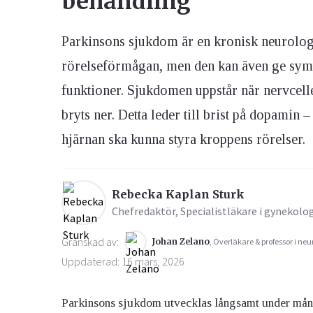
behandling
Parkinsons sjukdom är en kronisk neurolog
Ögon & Öron
Övervikt
rörelseförmågan, men den kan även ge sy
funktioner. Sjukdomen uppstår när nervcelle
bryts ner. Detta leder till brist på dopamin 
hjärnan ska kunna styra kroppens rörelser.
Rebecka Kaplan Sturk
Chefredaktör, Specialistläkare i gynekolo
Granskad av:
Johan Zelano
, Överläkare & professor i neu
Uppdaterad: 16 mars, 2026
Parkinsons sjukdom utvecklas långsamt under många