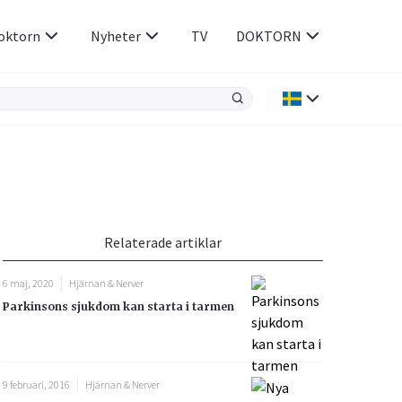
oktorn
Nyheter
TV
DOKTORN
Hjärnan & Nerver
Infektioner &
Vacciner
Hjärta & Kärl
din
e besvara
Hud & Hår
ar
n
Relaterade artiklar
Rökavvänjning
Sex & Samliv
6 maj, 2020
Hjärnan & Nerver
Rörelseapparaten
Sömn & Stress
Parkinsons sjukdom kan starta i tarmen
icy.
9 februari, 2016
Hjärnan & Nerver