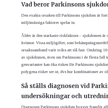
Vad beror Parkinsons sjukd
Den exakta orsaken till Parkinsons sjukdom är fort
miljömässiga faktorer spelar in.
Ålder är den starkaste riskfaktorn – sjukdomen är 
kvinnor. Vissa miljögifter, som bekämpningsmedel o
orsakssamband varit svåra att slå fast. Omkring 10
av sjukdomen, även om Parkinsons i de flesta fall in
genvarianter kan öka risken för Parkinsons sjukdom
polygena risker ser ut, dvs hur kombinationer av o
Så ställs diagnosen vid Par
undersökningar och utredni
Diagnosen Parkinsons sjukdom bygger framför allt