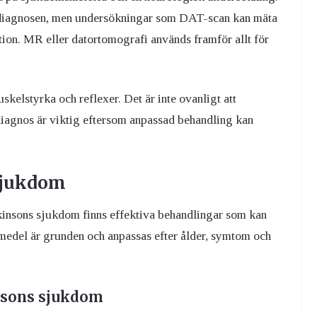
a diagnosen, men undersökningar som DAT-scan kan mäta
tion. MR eller datortomografi används framför allt för
elstyrka och reflexer. Det är inte ovanligt att
 diagnos är viktig eftersom anpassad behandling kan
sjukdom
kinsons sjukdom finns effektiva behandlingar som kan
emedel är grunden och anpassas efter ålder, symtom och
nsons sjukdom