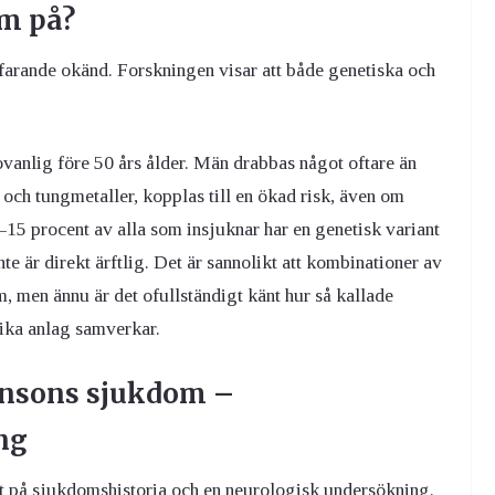
om på?
farande okänd. Forskningen visar att både genetiska och
ovanlig före 50 års ålder. Män drabbas något oftare än
ch tungmetaller, kopplas till en ökad risk, även om
–15 procent av alla som insjuknar har en genetisk variant
te är direkt ärftlig. Det är sannolikt att kombinationer av
, men ännu är det ofullständigt känt hur så kallade
lika anlag samverkar.
kinsons sjukdom –
ng
 på sjukdomshistoria och en neurologisk undersökning.