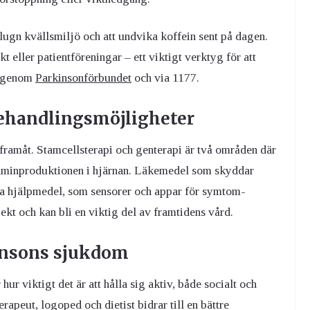
lugn kvällsmiljö och att undvika koffein sent på dagen.
 eller patientföreningar – ett viktigt verktyg för att
d genom
Parkinsonförbundet
och via 1177.
behandlingsmöjligheter
ramåt. Stamcellsterapi och genterapi är två områden där
paminproduktionen i hjärnan. Läkemedel som skyddar
ala hjälpmedel, som sensorer och appar för symtom-
ekt och kan bli en viktig del av framtidens vård.
kinsons sjukdom
 viktigt det är att hålla sig aktiv, både socialt och
apeut, logoped och dietist bidrar till en bättre