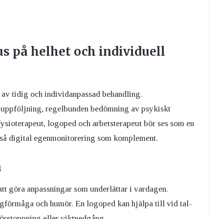
us på helhet och individuell
 av tidig och individanpassad behandling.
 uppföljning, regelbunden bedömning av psykiskt
fysioterapeut, logoped och arbetsterapeut bör ses som en
ckså digital egenmonitorering som komplement.
n
tt göra anpassningar som underlättar i vardagen.
ngförmåga och humör. En logoped kan hjälpa till vid tal-
 förstoppning eller viktnedgång.