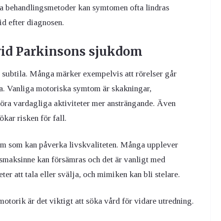
na behandlingsmetoder kan symtomen ofta lindras
tid efter diagnosen.
vid Parkinsons sjukdom
subtila. Många märker exempelvis att rörelser går
la. Vanliga motoriska symtom är skakningar,
göra vardagliga aktiviteter mer ansträngande. Även
kar risken för fall.
m som kan påverka livskvaliteten. Många upplever
smaksinne kan försämras och det är vanligt med
er att tala eller svälja, och mimiken kan bli stelare.
otorik är det viktigt att söka vård för vidare utredning.