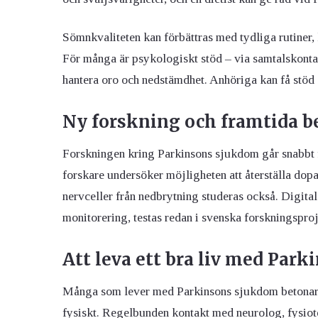
Sömnkvaliteten kan förbättras med tydliga rutiner, 
För många är psykologiskt stöd – via samtalskontakt
hantera oro och nedstämdhet. Anhöriga kan få stö
Ny forskning och framtida 
Forskningen kring Parkinsons sjukdom går snabbt f
forskare undersöker möjligheten att återställa do
nervceller från nedbrytning studeras också. Digit
monitorering, testas redan i svenska forskningsproj
Att leva ett bra liv med Par
Många som lever med Parkinsons sjukdom betonar hur
fysiskt. Regelbunden kontakt med neurolog, fysioter