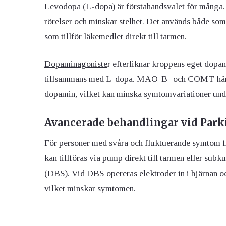
Levodopa (L-dopa)
är förstahandsvalet för många.
rörelser och minskar stelhet. Det används både so
som tillför läkemedlet direkt till tarmen.
Dopaminagoniste
r efterliknar kroppens eget dopam
tillsammans med L-dopa. MAO-B- och COMT-hämmar
dopamin, vilket kan minska symtomvariationer und
Avancerade behandlingar vid Par
För personer med svåra och fluktuerande symtom f
kan tillföras via pump direkt till tarmen eller sub
(DBS). Vid DBS opereras elektroder in i hjärnan oc
vilket minskar symtomen.