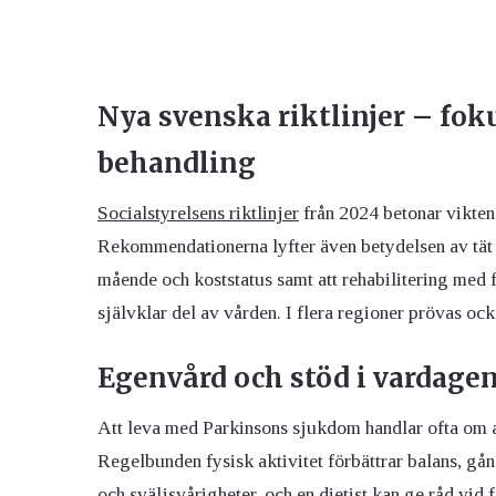
Nya svenska riktlinjer – fok
behandling
Socialstyrelsens riktlinjer
från 2024 betonar vikten
Rekommendationerna lyfter även betydelsen av tät
mående och koststatus samt att rehabilitering med 
självklar del av vården. I flera regioner prövas o
Egenvård och stöd i vardage
Att leva med Parkinsons sjukdom handlar ofta om a
Regelbunden fysisk aktivitet förbättrar balans, gå
och sväljsvårigheter, och en dietist kan ge råd vid