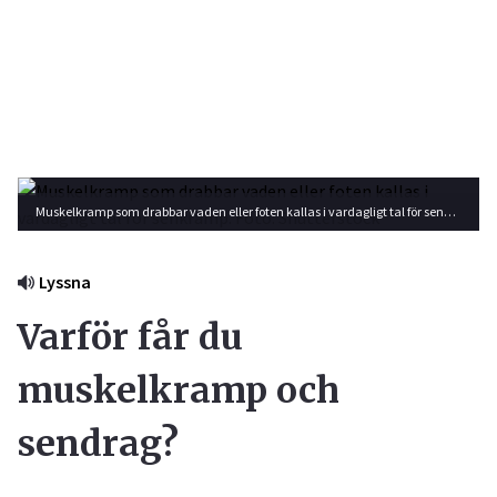
Muskelkramp som drabbar vaden eller foten kallas i vardagligt tal för senkramp. Foto: Shutterstock
Lyssna
Varför får du
muskelkramp och
sendrag?