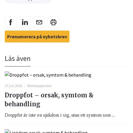
Prenumerera på nyhetsbrev
Läs även
27 juli, 2026
Rörelseapparaten
Droppfot – orsak, symtom &
behandling
Droppfot är inte en sjukdom i sig, utan ett symtom som ...