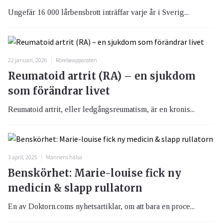
Ungefär 16 000 lårbensbrott inträffar varje år i Sverig...
22 januari, 2026
Rörelseapparaten
Reumatoid artrit (RA) – en sjukdom
som förändrar livet
Reumatoid artrit, eller ledgångsreumatism, är en kronis...
3 april, 2025
Mannens hälsa
Benskörhet: Marie-louise fick ny
medicin & slapp rullatorn
En av Doktorn.coms nyhetsartiklar, om att bara en proce...