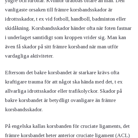
yngre och idrottar. Kvinnor drabbas oftare än män. Den
vanligaste orsaken till främre korsbandsskador är
idrottsskador, t ex vid fotboll, handboll, badminton eller
skidåkning. Korsbandsskador händer ofta när foten fastnar
i underlaget samtidigt som kroppen vrider sig. Man kan
även få skador på sitt främre korsband när man utför
vardagliga aktiviteter.
Eftersom det bakre korsbandet är starkare krävs ofta
kraftigare trauma för att något ska hända med det, t ex
allvarliga idrottsskador eller trafikolyckor. Skador på
bakre korsbandet är betydligt ovanligare än främre
korsbandsskador.
På engelska kallas korsbanden för cruciate ligaments, det
främre korsbandet heter anterior cruciate ligament (ACL)