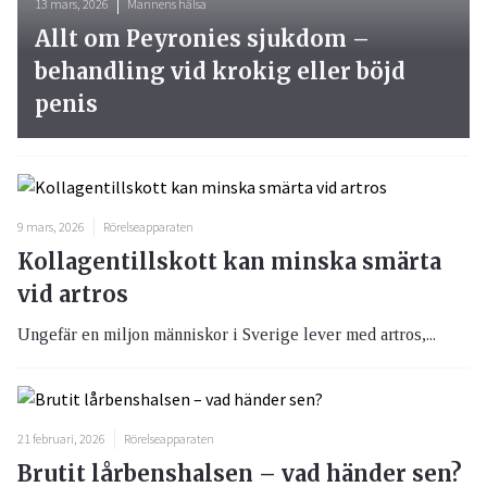
13 mars, 2026
Mannens hälsa
Allt om Peyronies sjukdom –
behandling vid krokig eller böjd
penis
9 mars, 2026
Rörelseapparaten
Kollagentillskott kan minska smärta
vid artros
Ungefär en miljon människor i Sverige lever med artros,...
21 februari, 2026
Rörelseapparaten
Brutit lårbenshalsen – vad händer sen?