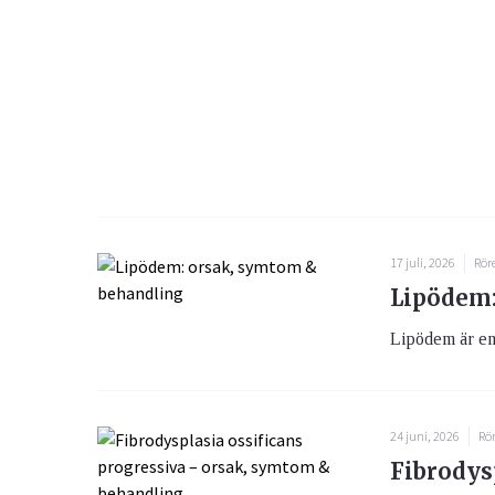
17 juli, 2026
Rör
Lipödem:
Lipödem är en 
24 juni, 2026
Rö
Fibrodysp