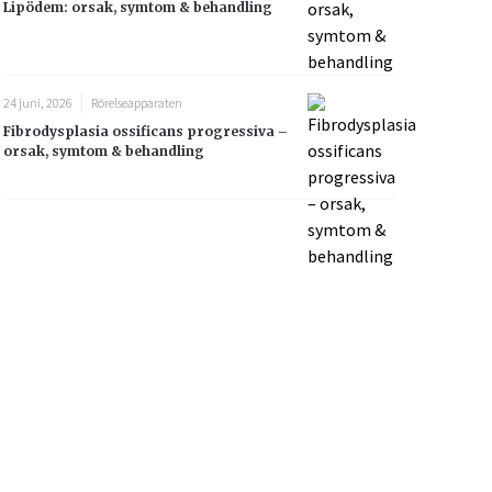
Lipödem: orsak, symtom & behandling
24 juni, 2026
Rörelseapparaten
Fibrodysplasia ossificans progressiva –
orsak, symtom & behandling