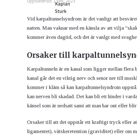
Uppdaterad: 1 juni, 2023
Vid karpaltunnelsyndrom är det vanligt att besväre
natten. Man vaknar med en känsla av att vilja “sk
kommer även dagtid, och det är vanlgt med svaghet
Orsaker till karpaltunnelsy
Karpaltunneln är en kanal som ligger mellan flera 
kanal går det en viktig nerv och senor ner till mu
kommer i kläm så kan karpaltunnelsyndrom uppstå. O
kan nerven bli skadad. Det kan bli ett hinder i var
känsel som är nedsatt samt att man har ont eller bli
Orsaker till att det uppstår ett kraftigt tryck eller 
ligamentet), vätskeretention (graviditet) eller om m