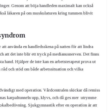
finger. Genom att böja handleden maximalt kan också
ckså läkaren på om muskulaturen kring tummen blivit
lsyndrom
att använda en handledsskena på natten för att lindra
h att det inte blir ett tryck på medianusnerven. Det finns
ta hand. Hjälper de inte kan en arbetsterapeut prova ut
 råd och stöd om både arbetssituation och vilka
ödvändigt med operation. Vårdcentralen skickar då remiss
pnas karpaltunneln upp, klyvs, och då ges mer utrymme
lokalbedövning. Sjukgymnastik efter en operation är att