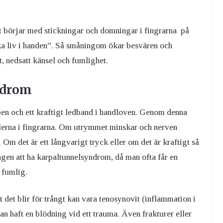
t börjar med stickningar och domningar i fingrarna på
aka liv i handen”. Så småningom ökar besvären och
, nedsatt känsel och fumlighet.
ndrom
ben och ett kraftigt ledband i handloven. Genom denna
sklerna i fingrarna. Om utrymmet minskar och nerven
m det är ett långvarigt tryck eller om det är kraftigt så
dagen att ha karpaltunnelsyndrom, då man ofta får en
r fumlig.
att det blir för trångt kan vara tenosynovit (inflammation i
an haft en blödning vid ett trauma. Även frakturer eller