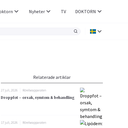
oktorn
Nyheter
TV
DOKTORN
Hjärnan & Nerver
Infektioner &
Vacciner
Hjärta & Kärl
din
e besvara
Hud & Hår
ar
n
karpaltunnelsyndrom kan en handledsskena nattetid vara avlastan
Relaterade artiklar
ges
Rökavvänjning
Sex & Samliv
27 juli, 2026
Rörelseapparaten
Rörelseapparaten
Sömn & Stress
Droppfot – orsak, symtom & behandling
icy.
17 juli, 2026
Rörelseapparaten