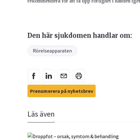
rekommendera för att få upp rörlighet i handen ige
Den här sjukdomen handlar om:
Rörelseapparaten
Prenumerera på nyhetsbrev
Läs även