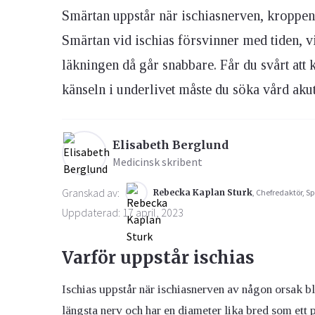
Smärtan uppstår när ischiasnerven, kroppens 
Smärtan vid ischias försvinner med tiden, vik
Ögon & Öron
Övervikt
läkningen då går snabbare. Får du svårt att 
känseln i underlivet måste du söka vård akut
Elisabeth Berglund
Medicinsk skribent
Granskad av:
Rebecka Kaplan Sturk
, Chefredaktör, Sp
Uppdaterad: 17 april, 2023
Varför uppstår ischias
Ischias uppstår när ischiasnerven av någon orsak bl
längsta nerv och har en diameter lika bred som ett 