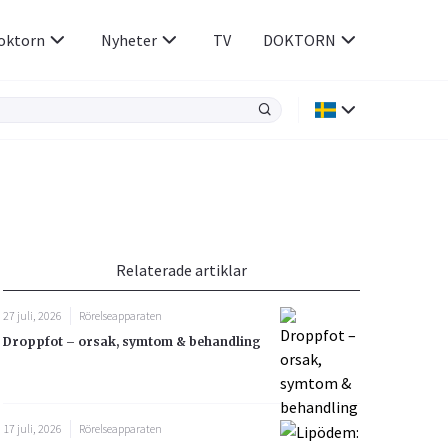
oktorn
Nyheter
TV
DOKTORN
Hjärnan & Nerver
Infektioner &
Vacciner
Hjärta & Kärl
din
e besvara
Hud & Hår
ar
n
Relaterade artiklar
Rökavvänjning
Sex & Samliv
27 juli, 2026
Rörelseapparaten
Rörelseapparaten
Sömn & Stress
Droppfot – orsak, symtom & behandling
icy.
17 juli, 2026
Rörelseapparaten