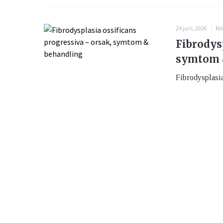
24 juni, 2026
Rö
Fibrodysp
symtom 
Fibrodysplasia