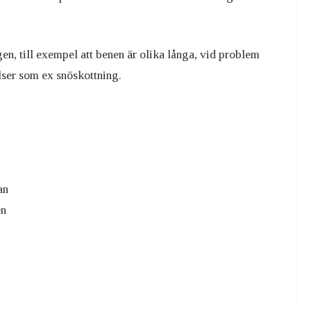
en, till exempel att benen är olika långa, vid problem
lser som ex snöskottning.
an
en