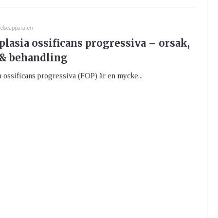
relseapparaten
lasia ossificans progressiva – orsak,
& behandling
 ossificans progressiva (FOP) är en mycke...