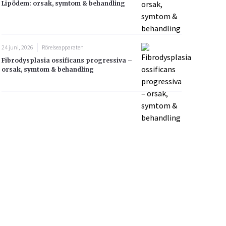
Lipödem: orsak, symtom & behandling
24 juni, 2026
Rörelseapparaten
Fibrodysplasia ossificans progressiva –
orsak, symtom & behandling