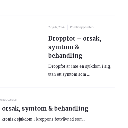
27 juli, 2026
Rörelseapparaten
Droppfot – orsak,
symtom &
behandling
Droppfot är inte en sjukdom i sig,
utan ett symtom som ...
elseapparaten
 orsak, symtom & behandling
kronisk sjukdom i kroppens fettvävnad som...