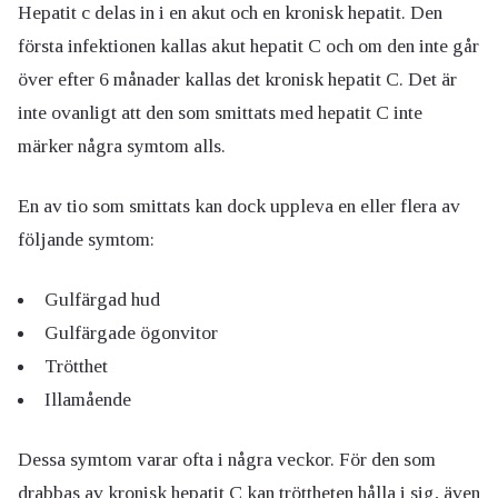
Hepatit c delas in i en akut och en kronisk hepatit. Den
första infektionen kallas akut hepatit C och om den inte går
över efter 6 månader kallas det kronisk hepatit C. Det är
inte ovanligt att den som smittats med hepatit C inte
märker några symtom alls.
En av tio som smittats kan dock uppleva en eller flera av
följande symtom:
Gulfärgad hud
Gulfärgade ögonvitor
Trötthet
Illamående
Dessa symtom varar ofta i några veckor. För den som
drabbas av kronisk hepatit C kan tröttheten hålla i sig, även