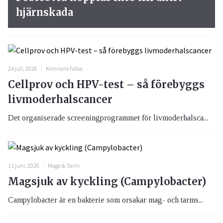
hjärnskada
24 juli, 2026
Kvinnans hälsa
Cellprov och HPV-test – så förebyggs
livmoderhalscancer
Det organiserade screeningprogrammet för livmoderhalsca...
11 juni, 2026
Mage & Tarm
Magsjuk av kyckling (Campylobacter)
Campylobacter är en bakterie som orsakar mag- och tarms...