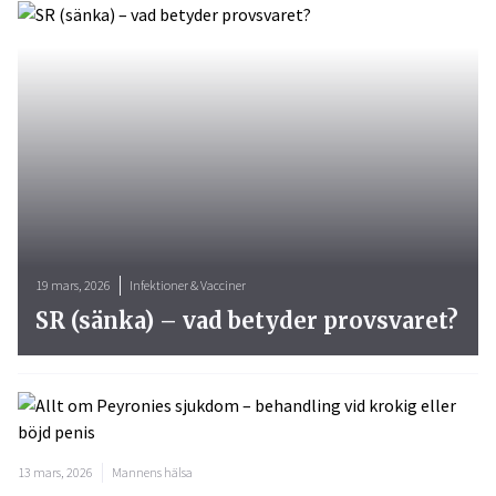
19 mars, 2026
Infektioner & Vacciner
SR (sänka) – vad betyder provsvaret?
13 mars, 2026
Mannens hälsa