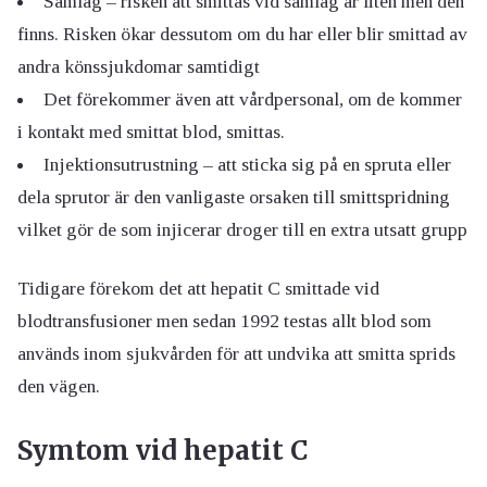
Samlag – risken att smittas vid samlag är liten men den
finns. Risken ökar dessutom om du har eller blir smittad av
andra könssjukdomar samtidigt
Det förekommer även att vårdpersonal, om de kommer
i kontakt med smittat blod, smittas.
Injektionsutrustning – att sticka sig på en spruta eller
dela sprutor är den vanligaste orsaken till smittspridning
vilket gör de som injicerar droger till en extra utsatt grupp
Tidigare förekom det att hepatit C smittade vid
blodtransfusioner men sedan 1992 testas allt blod som
används inom sjukvården för att undvika att smitta sprids
den vägen.
Symtom vid hepatit C