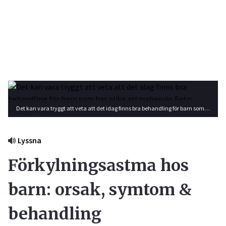
Det kan vara tryggt att veta att det idag finns bra behandling för barn som har olika astmabesvär. Foto: Shutterstock
Lyssna
Förkylningsastma hos
barn: orsak, symtom &
behandling