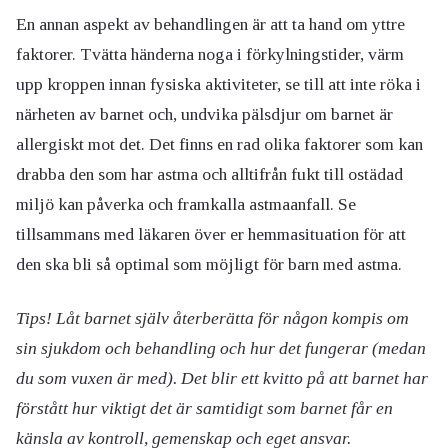
En annan aspekt av behandlingen är att ta hand om yttre
faktorer. Tvätta händerna noga i förkylningstider, värm
upp kroppen innan fysiska aktiviteter, se till att inte röka i
närheten av barnet och, undvika pälsdjur om barnet är
allergiskt mot det. Det finns en rad olika faktorer som kan
drabba den som har astma och alltifrån fukt till ostädad
miljö kan påverka och framkalla astmaanfall. Se
tillsammans med läkaren över er hemmasituation för att
den ska bli så optimal som möjligt för barn med astma.
Tips! Låt barnet själv återberätta för någon kompis om
sin sjukdom och behandling och hur det fungerar (medan
du som vuxen är med). Det blir ett kvitto på att barnet har
förstått hur viktigt det är samtidigt som barnet får en
känsla av kontroll, gemenskap och eget ansvar.