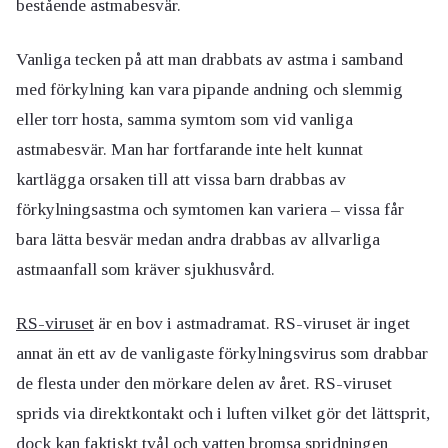
bestående astmabesvär.
Vanliga tecken på att man drabbats av astma i samband
med förkylning kan vara pipande andning och slemmig
eller torr hosta, samma symtom som vid vanliga
astmabesvär. Man har fortfarande inte helt kunnat
kartlägga orsaken till att vissa barn drabbas av
förkylningsastma och symtomen kan variera – vissa får
bara lätta besvär medan andra drabbas av allvarliga
astmaanfall som kräver sjukhusvård.
RS-viruset
är en bov i astmadramat. RS-viruset är inget
annat än ett av de vanligaste förkylningsvirus som drabbar
de flesta under den mörkare delen av året. RS-viruset
sprids via direktkontakt och i luften vilket gör det lättsprit,
dock kan faktiskt tvål och vatten bromsa spridningen