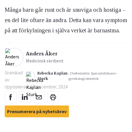
Många barn går runt och är snuviga och hostiga –
en del lite oftare än andra. Detta kan vara symptom
på att förkylningen i själva verket är barnastma.
Anders Åker
Medicinsk skribent
Granskad
Rebecka Kaplan
, Chefredaktör, Specialistläkare i
Sturk
gynekologi/obstetrik
av:
Uppdaterad: 17 december, 2024
Prenumerera på nyhetsbrev