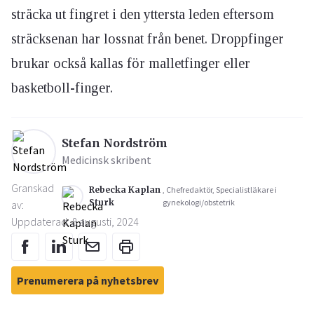
sträcka ut fingret i den yttersta leden eftersom
sträcksenan har lossnat från benet. Droppfinger
brukar också kallas för malletfinger eller
basketboll-finger.
Stefan Nordström
Medicinsk skribent
Granskad
Rebecka Kaplan
, Chefredaktör, Specialistläkare i
Sturk
gynekologi/obstetrik
av:
Uppdaterad: 8 augusti, 2024
Prenumerera på nyhetsbrev