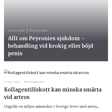
13 mars, 2026
Mannens hälsa
Allt om Peyronies sjukdom –
behandling vid krokig eller böjd
penis
9 mars, 2026
Rörelseapparaten
Kollagentillskott kan minska smärta
vid artros
Ungefär en miljon människor i Sverige lever med artros,...