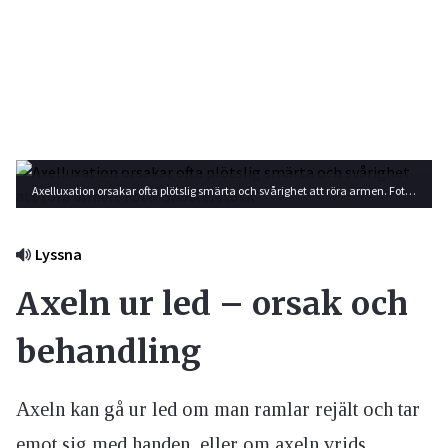
Axelluxation orsakar ofta plötslig smärta och svårighet att röra armen. Foto: Shutterstock
Lyssna
Axeln ur led – orsak och
behandling
Axeln kan gå ur led om man ramlar rejält och tar
emot sig med handen, eller om axeln vrids