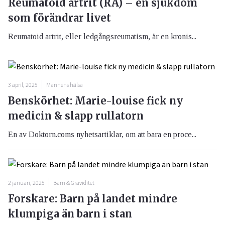
Reumatoid artrit (RA) – en sjukdom
som förändrar livet
Reumatoid artrit, eller ledgångsreumatism, är en kronis...
3 april, 2025
Mannens hälsa
Benskörhet: Marie-louise fick ny
medicin & slapp rullatorn
En av Doktorn.coms nyhetsartiklar, om att bara en proce...
2 januari, 2025
Barn & Graviditet
Forskare: Barn på landet mindre
klumpiga än barn i stan