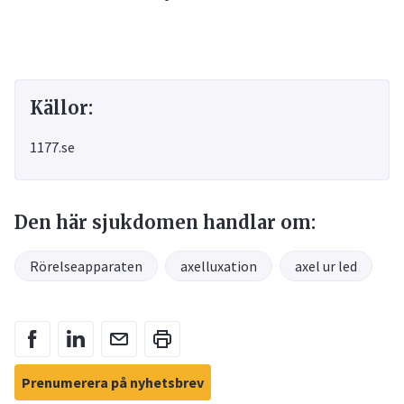
Källor:
1177.se
Den här sjukdomen handlar om:
Rörelseapparaten
axelluxation
axel ur led
Prenumerera på nyhetsbrev