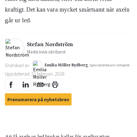
kraftigt. Det kan vara mycket smärtsamt när axeln
går ur led.
Stefan Nordström
Medicinsk skribent
Granskad av:
Emilia Möller Rydberg
, Specialistläkare i ortopedi
Uppdaterad: 21 februari, 2026
Prenumerera på nyhetsbrev
Att få axeln ur led brukar kallas för axelluxation.