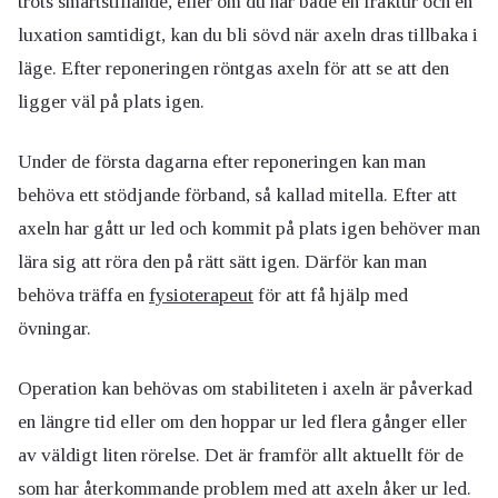
trots smärtstillande, eller om du har både en fraktur och en
luxation samtidigt, kan du bli sövd när axeln dras tillbaka i
läge. Efter reponeringen röntgas axeln för att se att den
ligger väl på plats igen.
Under de första dagarna efter reponeringen kan man
behöva ett stödjande förband, så kallad mitella. Efter att
axeln har gått ur led och kommit på plats igen behöver man
lära sig att röra den på rätt sätt igen. Därför kan man
behöva träffa en
fysioterapeut
för att få hjälp med
övningar.
Operation kan behövas om stabiliteten i axeln är påverkad
en längre tid eller om den hoppar ur led flera gånger eller
av väldigt liten rörelse. Det är framför allt aktuellt för de
som har återkommande problem med att axeln åker ur led.