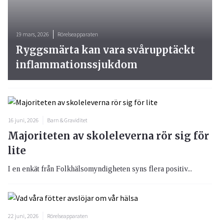
19 mars, 2026
Rörelseapparaten
Ryggsmärta kan vara svårupptäckt
inflammationssjukdom
16 juni, 2026
Barn & Graviditet
Majoriteten av skoleleverna rör sig för
lite
I en enkät från Folkhälsomyndigheten syns flera positiv...
22 juni, 2026
Rörelseapparaten