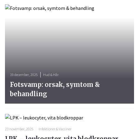
19 december, 2025
Hud & Hår
Fotsvamp: orsak, symtom &
behandling
23 november, 2025
Infektioner & Vacciner
LPK – leukocyter, vita blodkroppar