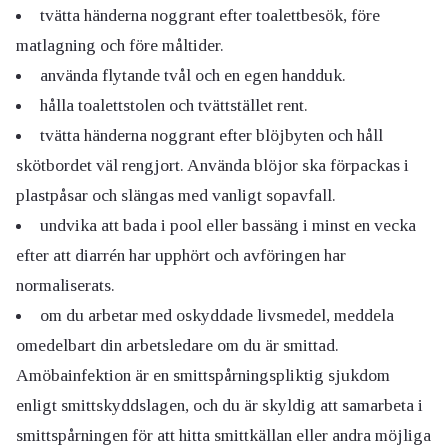
tvätta händerna noggrant efter toalettbesök, före
matlagning och före måltider.
använda flytande tvål och en egen handduk.
hålla toalettstolen och tvättstället rent.
tvätta händerna noggrant efter blöjbyten och håll
skötbordet väl rengjort. Använda blöjor ska förpackas i
plastpåsar och slängas med vanligt sopavfall.
undvika att bada i pool eller bassäng i minst en vecka
efter att diarrén har upphört och avföringen har
normaliserats.
om du arbetar med oskyddade livsmedel, meddela
omedelbart din arbetsledare om du är smittad.
Amöbainfektion är en smittspårningspliktig sjukdom
enligt smittskyddslagen, och du är skyldig att samarbeta i
smittspårningen för att hitta smittkällan eller andra möjliga