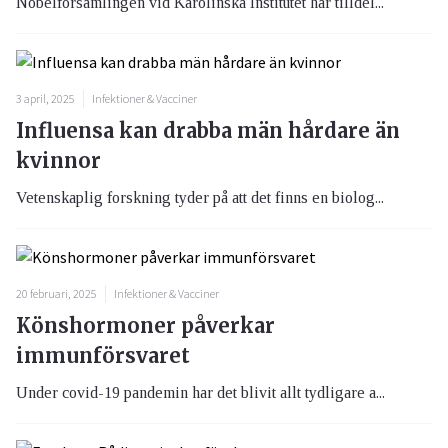
Nobelförsamlingen vid Karolinska Institutet har tilldel...
3 april, 2025
Infektioner & Vacciner
Influensa kan drabba män hårdare än
kvinnor
Vetenskaplig forskning tyder på att det finns en biolog...
20 februari, 2025
Infektioner & Vacciner
Könshormoner påverkar
immunförsvaret
Under covid-19 pandemin har det blivit allt tydligare a...