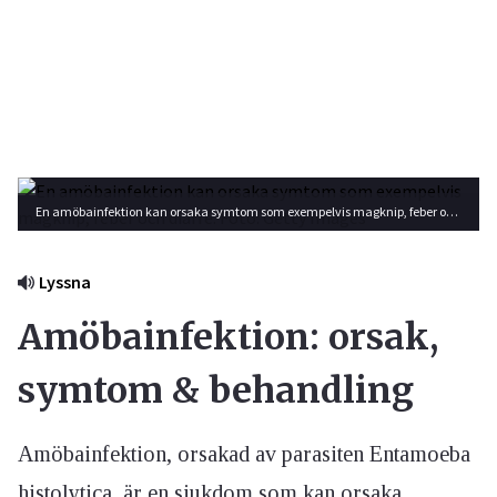
En amöbainfektion kan orsaka symtom som exempelvis magknip, feber och diarré. Foto: Getty Images
Lyssna
Amöbainfektion: orsak,
symtom & behandling
Amöbainfektion, orsakad av parasiten Entamoeba
histolytica, är en sjukdom som kan orsaka