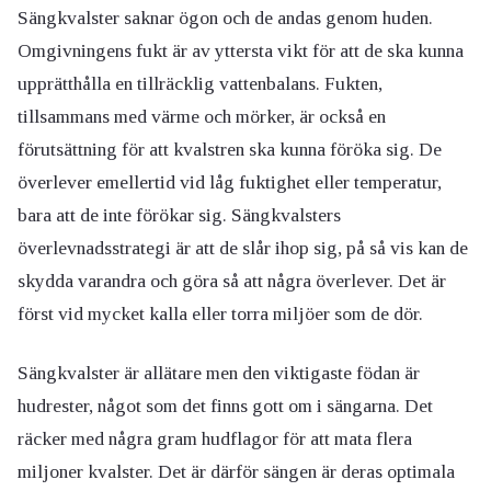
Sängkvalster saknar ögon och de andas genom huden.
Omgivningens fukt är av yttersta vikt för att de ska kunna
upprätthålla en tillräcklig vattenbalans. Fukten,
tillsammans med värme och mörker, är också en
förutsättning för att kvalstren ska kunna föröka sig. De
överlever emellertid vid låg fuktighet eller temperatur,
bara att de inte förökar sig. Sängkvalsters
överlevnadsstrategi är att de slår ihop sig, på så vis kan de
skydda varandra och göra så att några överlever. Det är
först vid mycket kalla eller torra miljöer som de dör.
Sängkvalster är allätare men den viktigaste födan är
hudrester, något som det finns gott om i sängarna. Det
räcker med några gram hudflagor för att mata flera
miljoner kvalster. Det är därför sängen är deras optimala