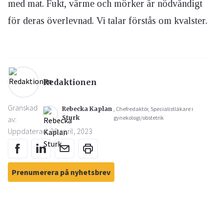
med mat. Fukt, värme och mörker är nödvändigt
för deras överlevnad. Vi talar förstås om kvalster.
Redaktionen
Granskad
Rebecka Kaplan
, Chefredaktör, Specialistläkare i
Sturk
gynekologi/obstetrik
av:
Uppdaterad: 28 april, 2023
Prenumerera på nyhetsbrev