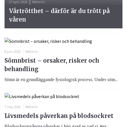
27 april, 2026
Bättre liv
Vårtrötthet – därför är du trött på
våren
8 juni, 2026
Bättre liv
Sömnbrist – orsaker, risker och
behandling
Sömn är en grundläggande fysiologisk process. Under söm...
7 maj, 2026
Bättre liv
Livsmedels påverkan på blodsockret
Blodsockernivåerna påverkas i hög grad av vad vi äter, ...