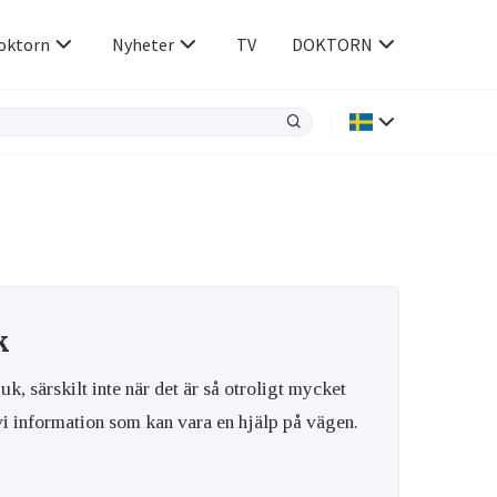
oktorn
Nyheter
TV
DOKTORN
Hjärnan & Nerver
Infektioner &
Vacciner
Hjärta & Kärl
din
e besvara
Hud & Hår
ar
n
k
Rökavvänjning
Sex & Samliv
Rörelseapparaten
Sömn & Stress
juk, särskilt inte när det är så otroligt mycket
icy.
 vi information som kan vara en hjälp på vägen.