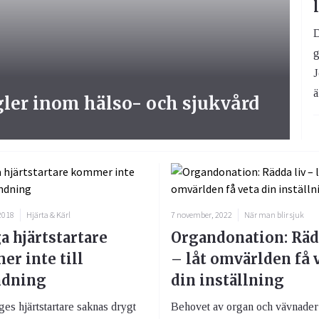
D
g
J
ä
gler inom hälso- och sjukvård
2018
Hjärta & Kärl
7 november, 2022
När man blir sjuk
 hjärtstartare
Organdonation: Räd
r inte till
– låt omvärlden få 
ndning
din inställning
es hjärtstartare saknas drygt
Behovet av organ och vävnader