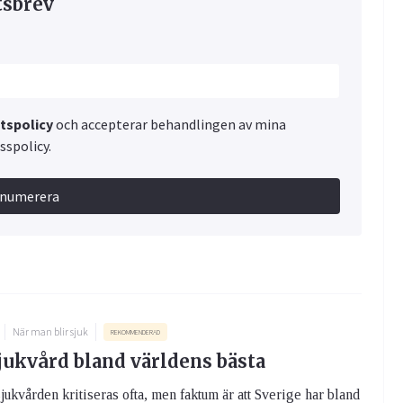
tsbrev
etspolicy
och accepterar behandlingen av mina
spolicy.
enumerera
När man blir sjuk
REKOMMENDERAD
jukvård bland världens bästa
ukvården kritiseras ofta, men faktum är att Sverige har bland