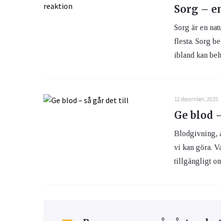
Sorg – e
Sorg är en nat
flesta. Sorg b
ibland kan beh
12 december, 2025
Ge blod –
Blodgivning, a
vi kan göra. Va
tillgängligt o