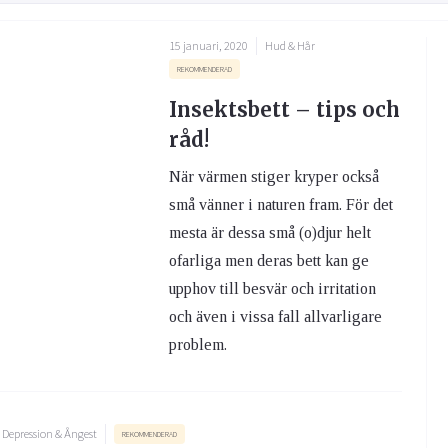
15 januari, 2020
Hud & Hår
REKOMMENDERAD
Insektsbett – tips och
råd!
När värmen stiger kryper också
små vänner i naturen fram. För det
mesta är dessa små (o)djur helt
ofarliga men deras bett kan ge
upphov till besvär och irritation
och även i vissa fall allvarligare
problem.
Depression & Ångest
REKOMMENDERAD