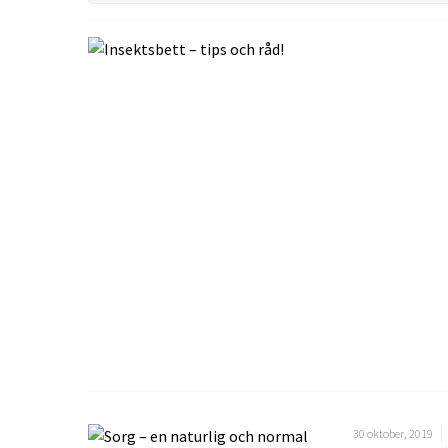
Ögon & Öron
Övervikt
30 oktober, 2019