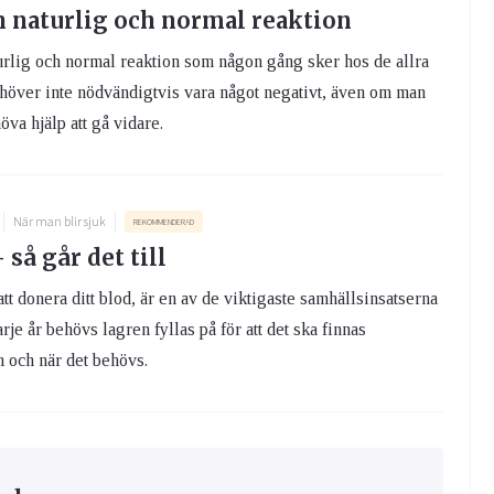
n naturlig och normal reaktion
urlig och normal reaktion som någon gång sker hos de allra
ehöver inte nödvändigtvis vara något negativt, även om man
öva hjälp att gå vidare.
När man blir sjuk
REKOMMENDERAD
 så går det till
tt donera ditt blod, är en av de viktigaste samhällsinsatserna
rje år behövs lagren fyllas på för att det ska finnas
m och när det behövs.