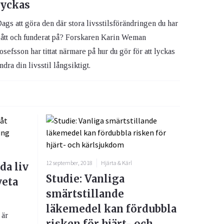
lyckas
ags att göra den där stora livsstilsförändringen du har
ått och funderat på? Forskaren Karin Weman
osefsson har tittat närmare på hur du gör för att lyckas
ndra din livsstil långsiktigt.
12 september, 2018
Hjärta & Kärl
da liv
Studie: Vanliga
veta
smärtstillande
läkemedel kan fördubbla
 är
risken för hjärt- och