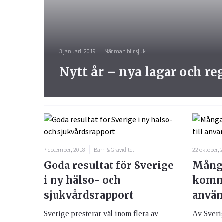
3 januari, 2019
När man blir sjuk
Nytt år – nya lagar och re
7 december, 2018
Barn & Graviditet
22 oktober, 
Goda resultat för Sverige
Många
i ny hälso- och
komme
sjukvårdsrapport
anvä
Sverige presterar väl inom flera av
Av Sverig