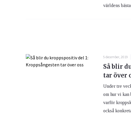
världens bästa
5 december, 2019
Så blir d
tar över 
Under tre veck
om hur vi kan 
varför kroppsk
också konkreta