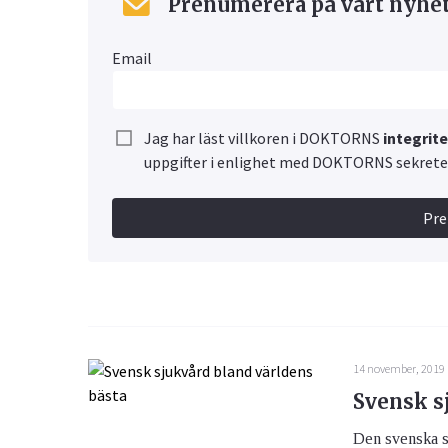
Prenumerera på vårt nyhe
Email
Jag har läst villkoren i DOKTORNS
integrit
uppgifter i enlighet med DOKTORNS sekretes
Pr
14 november, 2019
Svensk s
Den svenska sj