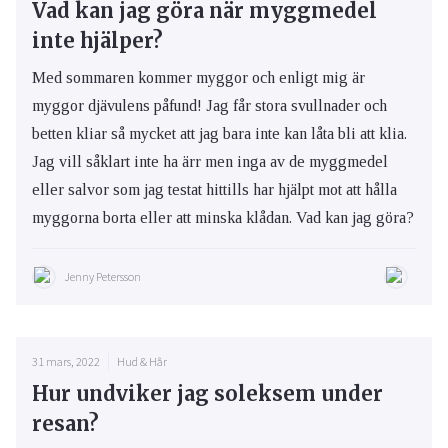
Vad kan jag göra när myggmedel
inte hjälper?
Med sommaren kommer myggor och enligt mig är
myggor djävulens påfund! Jag får stora svullnader och
betten kliar så mycket att jag bara inte kan låta bli att klia.
Jag vill såklart inte ha ärr men inga av de myggmedel
eller salvor som jag testat hittills har hjälpt mot att hålla
myggorna borta eller att minska klådan. Vad kan jag göra?
Jenny Petersson
31 mars, 2022
Hud & Hår
Hur undviker jag soleksem under
resan?