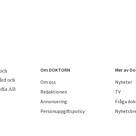
Om DOKTORN
Mer av D
och
ård och
Om oss
Nyheter
edia AB
Redaktionen
TV
Annonsering
Fråga dok
Personuppgiftspolicy
Nyhetsbr