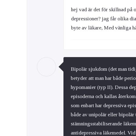
hej vad är det för skillnad p
depressioner? jag får olika di
byte av läkare, Med vänliga h
Bipolär sjukdom (det man tid
betyder att man har både perio
hypomanier (typ II). Dessa dep
episoderna och kallas återkom
som enbart har depressiva ep
både av unipolär eller bipolä
stämningsstabiliserande läkeme
antidepressiva läkemedel. Vid