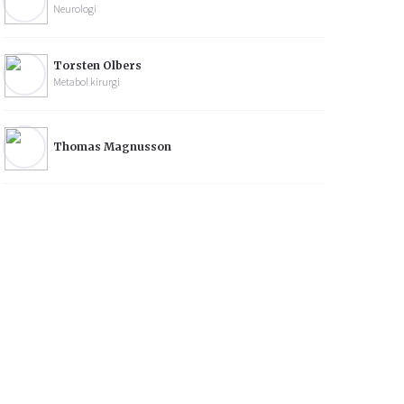
Neurologi
Torsten Olbers
Metabol kirurgi
Thomas Magnusson