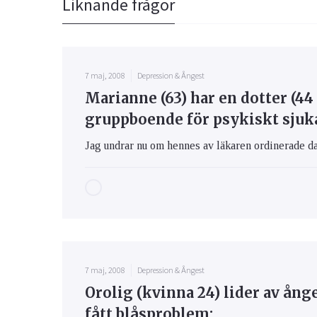
Liknande frågor
7 maj, 2008
Depression & Ångest
Marianne (63) har en dotter (44
gruppboende för psykiskt sjuk
Jag undrar nu om hennes av läkaren ordinerade da
7 maj, 2008
Depression & Ångest
Orolig (kvinna 24) lider av ån
fått blåsproblem: