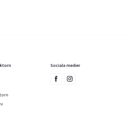
oktorn
Sociala medier
torn
ev