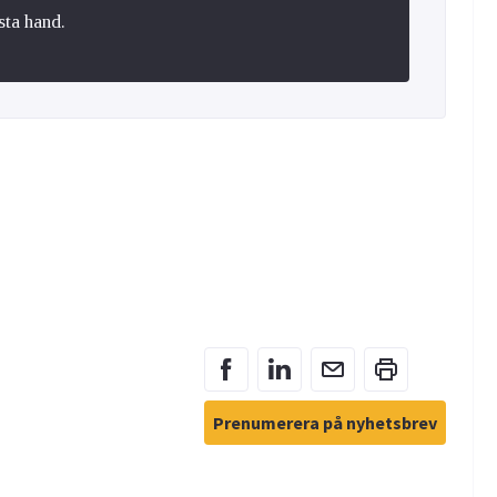
sta hand.
Prenumerera på nyhetsbrev