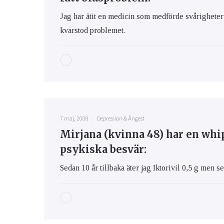
Jag har ätit en medicin som medförde svårigheter 
kvarstod problemet.
7 maj, 2008
Depression & Ångest
Mirjana (kvinna 48) har en whi
psykiska besvär:
Sedan 10 år tillbaka äter jag Iktorivil 0,5 g men s