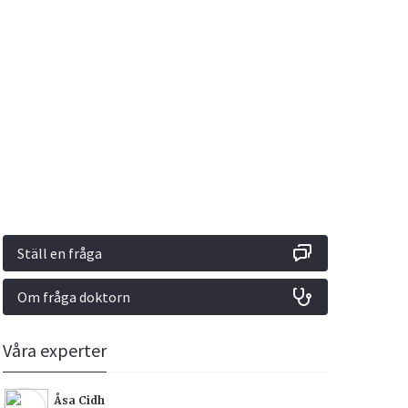
Vacciner
Hjärta & Kärl
Hud & Hår
Rökavvänjning
Sex & Samliv
din
e besvara
Rörelseapparaten
Sömn & Stress
ar
n
Ställ en fråga
Om fråga doktorn
icy.
Våra experter
Åsa Cidh