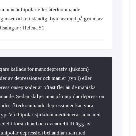
å om man är bipolär eller återkommande
agnoser och ett ständigt byte av med på grund av
älsningar / Helena 51
igare kallade för manodepressiv sjukdom)
der av depressioner och manier (typ I) eller
ressionsepisoder är oftast fler än de maniska
mande. Sedan skiljer man på unipolär depression
isoder. Återkommande depressioner kan vara
r typ. Vid bipolär sjukdom medicinerar man med
del i första hand och eventuellt tillägg av
 unipolär depression behandlar man med