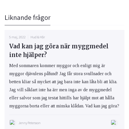
Liknande frågor
5 maj, 2022
Hud & Hår
Vad kan jag göra när myggmedel
inte hjälper?
Med sommaren kommer myggor och enligt mig är
myggor djävulens påfund! Jag får stora svullnader och
betten kliar så mycket att jag bara inte kan låta bli att klia.
Jag vill såklart inte ha ärr men inga av de myggmedel
eller salvor som jag testat hittills har hjälpt mot att hålla
myggorna borta eller att minska klådan. Vad kan jag göra?
Jenny Petersson