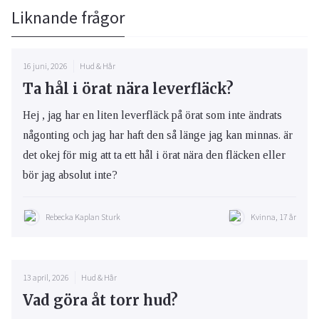
Liknande frågor
16 juni, 2026
Hud & Hår
Ta hål i örat nära leverfläck?
Hej , jag har en liten leverfläck på örat som inte ändrats
någonting och jag har haft den så länge jag kan minnas. är
det okej för mig att ta ett hål i örat nära den fläcken eller
bör jag absolut inte?
Rebecka Kaplan Sturk
Kvinna, 17 år
13 april, 2026
Hud & Hår
Vad göra åt torr hud?