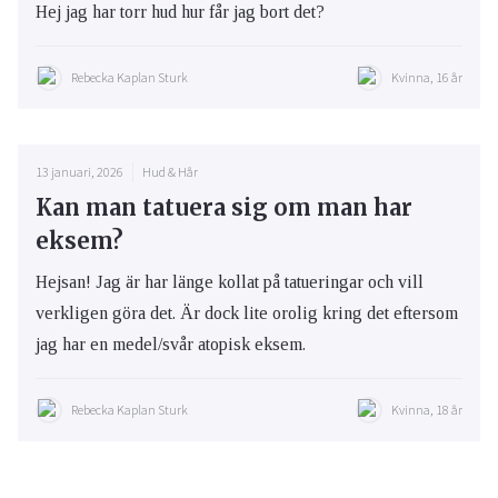
Hej jag har torr hud hur får jag bort det?
Rebecka Kaplan Sturk
Kvinna, 16 år
13 januari, 2026
Hud & Hår
Kan man tatuera sig om man har
eksem?
Hejsan! Jag är har länge kollat på tatueringar och vill
verkligen göra det. Är dock lite orolig kring det eftersom
jag har en medel/svår atopisk eksem.
Rebecka Kaplan Sturk
Kvinna, 18 år