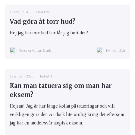
13 april, 2026
Hud & Hår
Vad göra åt torr hud?
Hej jag har torr hud hur får jag bort det?
Rebecka Kaplan Sturk
Kvinna, 16 år
13 januari, 2026
Hud & Hår
Kan man tatuera sig om man har
eksem?
Hejsan! Jag är har länge kollat på tatueringar och vill
verkligen göra det. Är dock lite orolig kring det eftersom
jag har en medel/svår atopisk eksem.