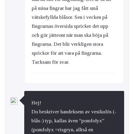
på mina fingrar har jag fått små
vätskefyllda blåsor. Sen i vecken på
fingrarnas översida spricker det upp
och gör jätteont när man ska böja på
fingrarna. Det blir verkligen stora
sprickor för att vara på fingrarna.
Tacksam för svar.
Hej!
Du beskriver handeksem av vesikulös (-
blås-) typ, kallas även “pomfolyx”
(pomfolyx =risgryn, alltså en