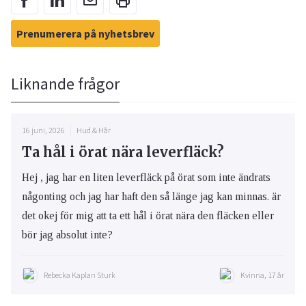
Prenumerera på nyhetsbrev
Liknande frågor
16 juni, 2026
Hud & Hår
Ta hål i örat nära leverfläck?
Hej , jag har en liten leverfläck på örat som inte ändrats
någonting och jag har haft den så länge jag kan minnas. är
det okej för mig att ta ett hål i örat nära den fläcken eller
bör jag absolut inte?
Rebecka Kaplan Sturk
Kvinna, 17 år