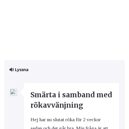
Lyssna
Smärta i samband med
rökavvänjning
Hej har nu slutat röka för 2 veckor
sedan och det går bra. Min fråga är att