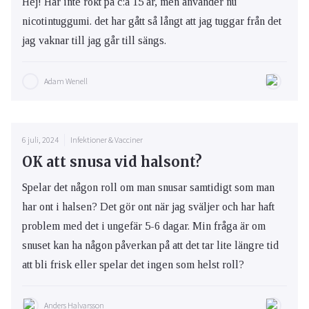
Hej! Har inte rökt på c:a 15 år, men använder nu
nicotintuggumi. det har gått så långt att jag tuggar från det
jag vaknar till jag går till sängs.
Adam Wenell
6 juli, 2024
Infektioner & Vacciner
OK att snusa vid halsont?
Spelar det någon roll om man snusar samtidigt som man
har ont i halsen? Det gör ont när jag sväljer och har haft
problem med det i ungefär 5-6 dagar. Min fråga är om
snuset kan ha någon påverkan på att det tar lite längre tid
att bli frisk eller spelar det ingen som helst roll?
Anders Halvarsson