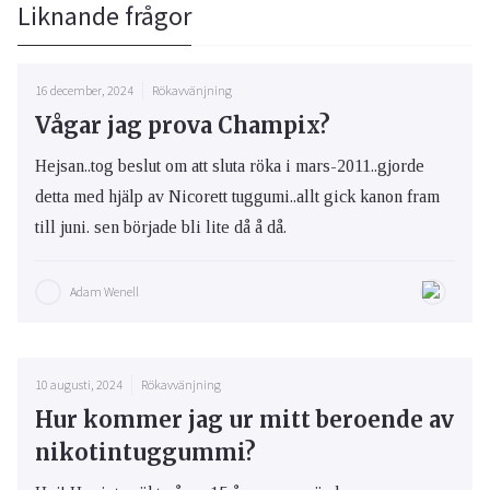
Liknande frågor
16 december, 2024
Rökavvänjning
Vågar jag prova Champix?
Hejsan..tog beslut om att sluta röka i mars-2011..gjorde
detta med hjälp av Nicorett tuggumi..allt gick kanon fram
till juni. sen började bli lite då å då.
Adam Wenell
10 augusti, 2024
Rökavvänjning
Hur kommer jag ur mitt beroende av
nikotintuggummi?