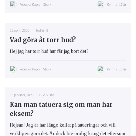
Rebecka Kaplan Sturk
Kvinna, 17 år
13 april, 2026
Hud & Hår
Vad göra åt torr hud?
Hej jag har torr hud hur får jag bort det?
Rebecka Kaplan Sturk
Kvinna, 16 år
13 januari, 2026
Hud & Hår
Kan man tatuera sig om man har
eksem?
Hejsan! Jag är har länge kollat på tatueringar och vill
verkligen göra det. Är dock lite orolig kring det eftersom