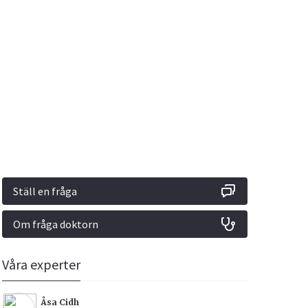
Vacciner
Hjärta & Kärl
Hud & Hår
Rökavvänjning
Sex & Samliv
din
e besvara
Rörelseapparaten
Sömn & Stress
ar
n
Ställ en fråga
Om fråga doktorn
icy.
Våra experter
Åsa Cidh