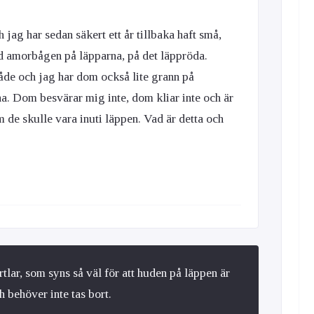
h jag har sedan säkert ett år tillbaka haft små,
id amorbågen på läpparna, på det läppröda.
åde och jag har dom också lite grann på
. Dom besvärar mig inte, dom kliar inte och är
m de skulle vara inuti läppen. Vad är detta och
tlar, som syns så väl för att huden på läppen är
ch behöver inte tas bort.