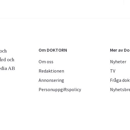
Om DOKTORN
Mer av D
och
ård och
Om oss
Nyheter
edia AB
Redaktionen
TV
Annonsering
Fråga dok
Personuppgiftspolicy
Nyhetsbr