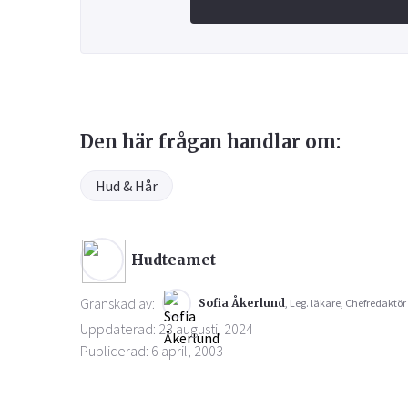
Den här frågan handlar om:
Hud & Hår
Hudteamet
Granskad av:
Sofia Åkerlund
, Leg. läkare, Chefredaktör
Uppdaterad: 23 augusti, 2024
Publicerad: 6 april, 2003