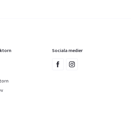
oktorn
Sociala medier
torn
ev