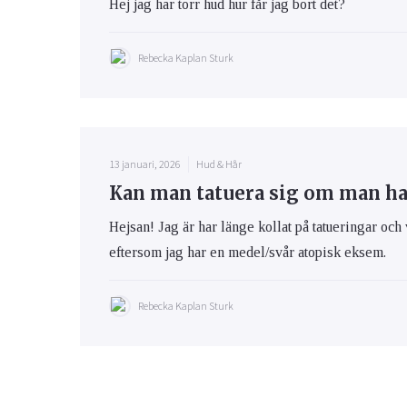
Hej jag har torr hud hur får jag bort det?
Rebecka Kaplan Sturk
13 januari, 2026
Hud & Hår
Kan man tatuera sig om man h
Hejsan! Jag är har länge kollat på tatueringar och 
eftersom jag har en medel/svår atopisk eksem.
Rebecka Kaplan Sturk