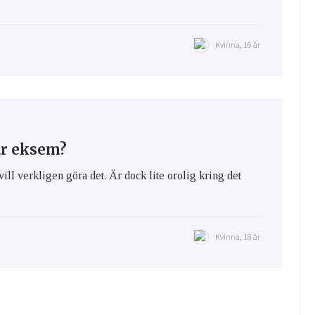
Kvinna, 16 år
ar eksem?
vill verkligen göra det. Är dock lite orolig kring det
Kvinna, 18 år