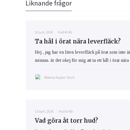
Liknande frågor
16 juni, 2026
Hud & Hår
Ta hål i örat nära leverfläck?
Hej , jag har en liten leverfläck på örat som inte 
minnas. är det okej för mig att ta ett hål i örat när
Rebecka Kaplan Sturk
13 april, 2026
Hud & Hår
Vad göra åt torr hud?