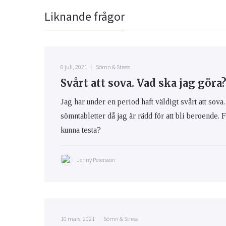
Liknande frågor
6 juli, 2021
Sömn & Stress
Svårt att sova. Vad ska jag göra
Jag har under en period haft väldigt svårt att sova
sömntabletter då jag är rädd för att bli beroende. F
kunna testa?
Jenny Petersson
10 mars, 2021
Sömn & Stress