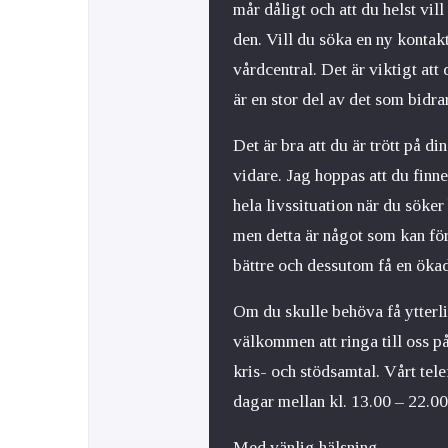
mår dåligt och att du helst vi
den. Vill du söka en ny kontak
vårdcentral. Det är viktigt att
är en stor del av det som bidra
Det är bra att du är trött på din
vidare. Jag hoppas att du finne
hela livssituation när du söker 
men detta är något som kan fö
bättre och dessutom få en ökad 
Om du skulle behöva få ytterl
välkommen att ringa till oss på
kris- och stödsamtal. Vårt tel
dagar mellan kl. 13.00 – 22.00
Med vänlig hälsning