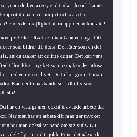
dsen, som du beskriver, vad tänker du och känner
terapeut du nämner i mejlet och av vilken
en? Finns det möjlighet att ta upp denna kontakt?
genom perioder i livet som kan kännas tunga. Ofta
rer som bidrar till detta. Det låter som en del
la, att du tänker att du inte duger. Det kan vara
ftad tillräckligt mycket som barn, kan det utlösa
jer med en i vuxenlivet. Detta kan göra att man
dra. Kan det finnas händelser i ditt liv som
vkänsla?
 Du har ett viktigt men också krävande arbete där
or. När man har ett arbete där man ger mycket
t finna hur man också tar hand om sig själv. Du
 viss del ”flyr” in i ditt jobb. Finns det något du