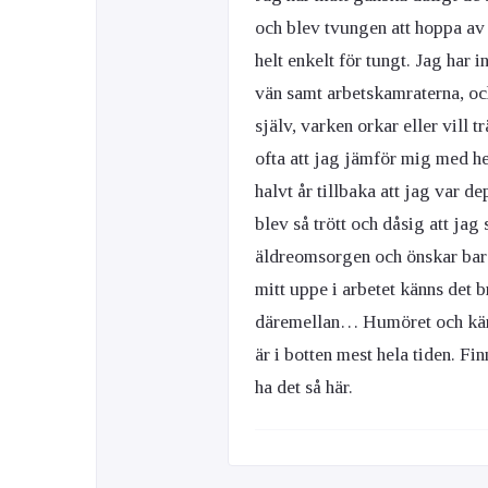
och blev tvungen att hoppa av 
helt enkelt för tungt. Jag har 
Ögon & Öron
vän samt arbetskamraterna, och
Övervikt
själv, varken orkar eller vill t
ofta att jag jämför mig med he
halvt år tillbaka att jag var 
blev så trött och dåsig att ja
äldreomsorgen och önskar bara
mitt uppe i arbetet känns det 
däremellan… Humöret och känsl
är i botten mest hela tiden. Fin
ha det så här.