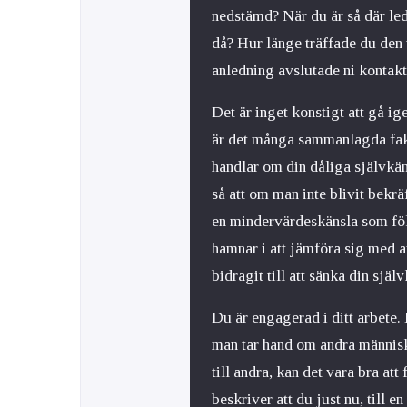
nedstämd? När du är så där le
då? Hur länge träffade du den 
anledning avslutade ni kontakt
Det är inget konstigt att gå i
är det många sammanlagda fakto
handlar om din dåliga självkäns
så att om man inte blivit bekrä
en mindervärdeskänsla som föl
hamnar i att jämföra sig med an
bidragit till att sänka din själ
Du är engagerad i ditt arbete.
man tar hand om andra människ
till andra, kan det vara bra at
beskriver att du just nu, till en