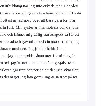
en utbildning när jag inte orkade mer. Det blev
inte så stor umgängeskrets – familjen och en bästa
 oftast är jag nöjd över att bara vara för mig
räffa folk. Min syster är min motsats och det blir
nne och känner mig dålig. En terapeut sa för ett
deprimerad och gav mig medicin mot det, men jag
g slutade med den. Jag jobbar heltid inom
 att jag kunde jobba ännu mer, för när jag är
bra och jag hinner inte tänka på mig själv. Men
orna går upp och ner hela tiden, självkänslan
ns det något jag kan göra? Jag är så trött på att