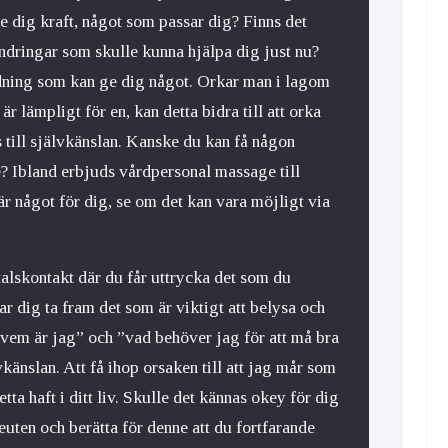
e dig kraft, något som passar dig? Finns det
ndringar som skulle kunna hjälpa dig just nu?
dning som kan ge dig något. Orkar man i lagom
är lämpligt för en, kan detta bidra till att orka
s till självkänslan. Kanske du kan få någon
e? Ibland erbjuds vårdpersonal massage till
är något för dig, se om det kan vara möjligt via
talskontakt där du får uttrycka det som du
ar dig ta fram det som är viktigt att belysa och
”vem är jag” och ”vad behöver jag för att må bra
vkänslan. Att få ihop orsaken till att jag mår som
tta haft i ditt liv. Skulle det kännas okey för dig
euten och berätta för denne att du fortfarande