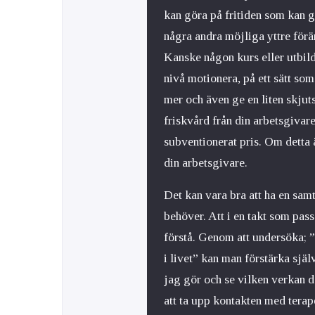
kan göra på fritiden som kan g
några andra möjliga yttre förä
Kanske någon kurs eller utbil
nivå motionera, på ett sätt som 
mer och även ge en liten skjut
friskvård från din arbetsgivar
subventionerat pris. Om detta 
din arbetsgivare.
Det kan vara bra att ha en sam
behöver. Att i en takt som pass
förstå. Genom att undersöka; 
i livet” kan man förstärka själ
jag gör och se vilken verkan de
att ta upp kontakten med terap