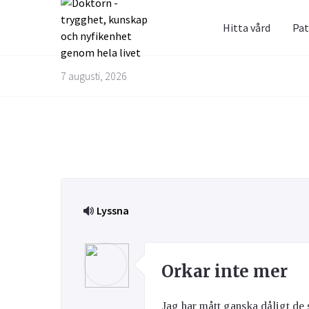
Hitta vård
Pat
Prenum
Fråga 
7 augusti, 2026
Alternativbehandling
Barn & Graviditet
Bättre liv
Glöm inte 
Här kan du
skräppost
alla frågo
Email
experterna
besvarade
Lyssna
Kvinnans hälsa
Luftvägarna & Allergi
Jag h
behan
Orkar inte mer
Jag har mått ganska dåligt de s