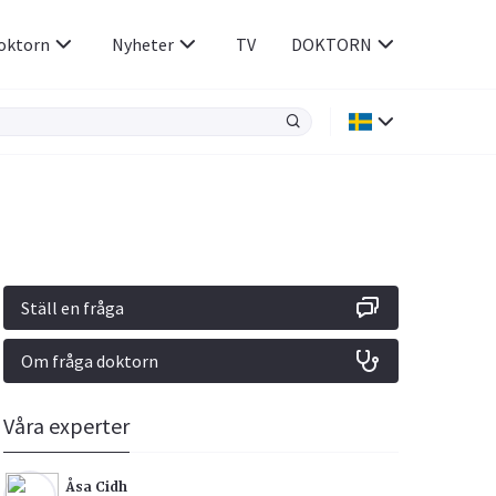
oktorn
Nyheter
TV
DOKTORN
Hjärnan & Nerver
Infektioner &
Vacciner
Hjärta & Kärl
din
e besvara
Hud & Hår
ar
n
Ställ en fråga
Rökavvänjning
Sex & Samliv
Om fråga doktorn
Rörelseapparaten
Sömn & Stress
icy.
Våra experter
Åsa Cidh