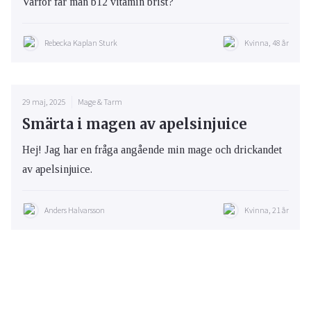
Varför får man b12 vitamin brist?
Rebecka Kaplan Sturk
Kvinna, 48 år
29 maj, 2025
Mage & Tarm
Smärta i magen av apelsinjuice
Hej! Jag har en fråga angående min mage och drickandet
av apelsinjuice.
Anders Halvarsson
Kvinna, 21 år