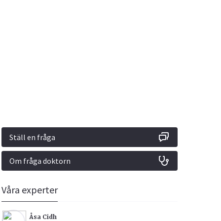
Vacciner
Hjärta & Kärl
Hud & Hår
Rökavvänjning
Sex & Samliv
din
e besvara
Rörelseapparaten
Sömn & Stress
ar
n
Ställ en fråga
Om fråga doktorn
icy.
Våra experter
Åsa Cidh