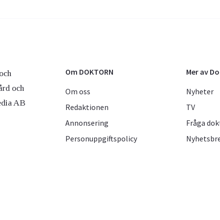
Om DOKTORN
Mer av D
och
ård och
Om oss
Nyheter
edia AB
Redaktionen
TV
Annonsering
Fråga dok
Personuppgiftspolicy
Nyhetsbr