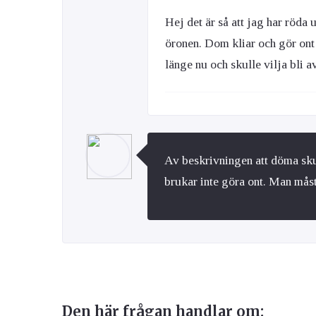
Hej det är så att jag har röda
öronen. Dom kliar och gör ont 
länge nu och skulle vilja bli 
Av beskrivningen att döma sku
brukar inte göra ont. Man måste
Den här frågan handlar om: