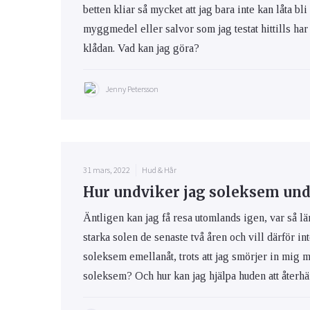
betten kliar så mycket att jag bara inte kan låta bli
myggmedel eller salvor som jag testat hittills har 
klådan. Vad kan jag göra?
Jenny Petersson
31 mars, 2022
Hud & Hår
Hur undviker jag soleksem und
Äntligen kan jag få resa utomlands igen, var så lä
starka solen de senaste två åren och vill därför int
soleksem emellanåt, trots att jag smörjer in mig 
soleksem? Och hur kan jag hjälpa huden att återhäm