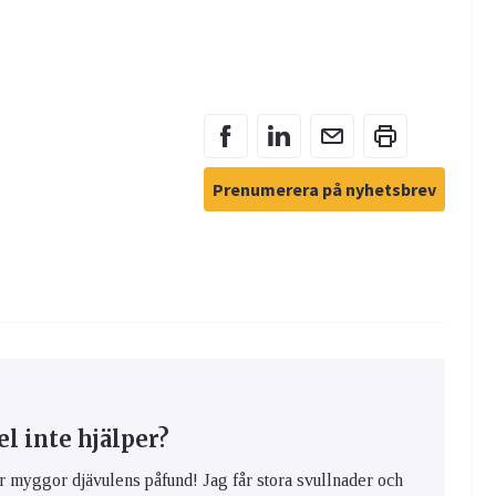
Prenumerera på nyhetsbrev
 inte hjälper?
yggor djävulens påfund! Jag får stora svullnader och