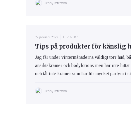
Jenny Petersson
27 januari, 2022
Hud & Hår
Tips på produkter för känslig 
Jag får under vintermånaderna väldigt torr hud, bå
ansiktskrämer och bodylotions men har inte hittat
och tål inte krämer som har för mycket parfym i s
Jenny Petersson