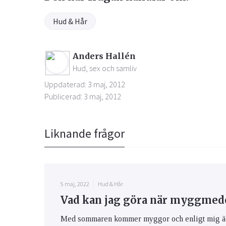
Hud & Hår
Anders Hallén
Hud, sex och samliv
Uppdaterad: 3 maj, 2012
Publicerad: 3 maj, 2012
Liknande frågor
5 maj, 2022
Hud & Hår
Vad kan jag göra när myggmedel
Med sommaren kommer myggor och enligt mig är m