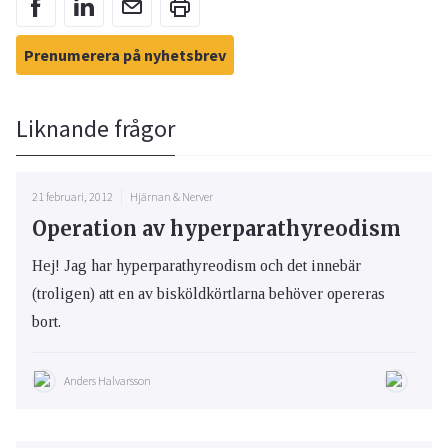
Prenumerera på nyhetsbrev
Liknande frågor
21 februari, 2012
Hjärnan & Nerver
Operation av hyperparathyreodism
Hej! Jag har hyperparathyreodism och det innebär
(troligen) att en av bisköldkörtlarna behöver opereras
bort.
Anders Halvarsson