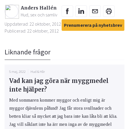
Anders Hallén
Hud, sex och samliv
Uppdaterad: 22 oktober, 2012
Prenumerera på nyhetsbrev
Publicerad: 22 oktober, 2012
Liknande frågor
5 maj, 2022
Hud & Hår
Vad kan jag göra när myggmedel
inte hjälper?
Med sommaren kommer myggor och enligt mig är
myggor djävulens påfund! Jag får stora svullnader och
betten kliar så mycket att jag bara inte kan låta bli att klia.
Jag vill såklart inte ha ärr men inga av de myggmedel