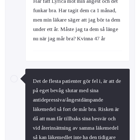
Har fått Lyrica mot min ångest och det
funkar bra. Har tagit dem ca 1 månad,
men min läkare säger att jag bör ta dem
under ett år. Måste jag ta dem så länge
nu när jag mår bra? Kvinna 47 år
Det de flesta patienter gör fel i, är att de
på eget bevåg slutar med sina
antidepressiva/ångestdämpande
läkemedel så fort de mår bra. Risken är
då att man får tillbaks sina besvär och
vid återinsättning av samma läkemedel
så kan läkemedlet inte ha den tidigare