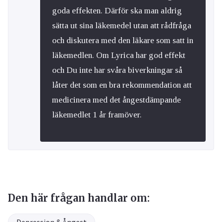
goda effekten. Därför ska man aldrig
sätta ut sina läkemedel utan att rådfråga
och diskutera med den läkare som satt in
läkemedlen. Om Lyrica har god effekt
och Du inte har svåra biverkningar så
låter det som en bra rekommendation att
medicinera med det ångestdämpande
läkemedlet 1 år framöver.
Den här frågan handlar om: