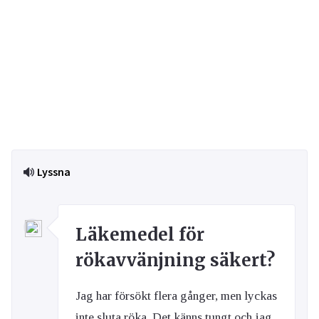
Lyssna
Läkemedel för
rökavvänjning säkert?
Jag har försökt flera gånger, men lyckas
inte sluta röka. Det känns tungt och jag