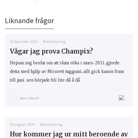
Liknande frågor
16 december, 2024
Rökavvänjning
Vågar jag prova Champix?
Hejsan..tog beslut om att sluta röka i mars-2011..gjorde
detta med hjälp av Nicorett tuggumi..allt gick kanon fram
till juni. sen började bli lite då å då.
Adam Wenell
10 augusti, 2024
Rökavvänjning
Hur kommer jag ur mitt beroende av