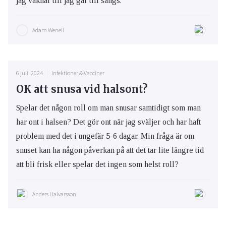
jag vaknar till jag går till sängs.
Adam Wenell
6 juli, 2024
Infektioner & Vacciner
OK att snusa vid halsont?
Spelar det någon roll om man snusar samtidigt som man
har ont i halsen? Det gör ont när jag sväljer och har haft
problem med det i ungefär 5-6 dagar. Min fråga är om
snuset kan ha någon påverkan på att det tar lite längre tid
att bli frisk eller spelar det ingen som helst roll?
Anders Halvarsson