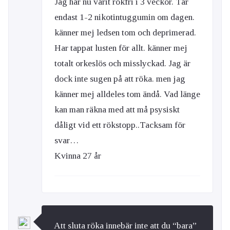
Jag har nu varit rökfri i 3 veckor. Tar
endast 1-2 nikotintuggumin om dagen.
känner mej ledsen tom och deprimerad.
Har tappat lusten för allt. känner mej
totalt orkeslös och misslyckad. Jag är
dock inte sugen på att röka. men jag
känner mej alldeles tom ändå. Vad länge
kan man räkna med att må psysiskt
dåligt vid ett rökstopp..Tacksam för
svar…
Kvinna 27 år
Att sluta röka innebär inte att du “bara”