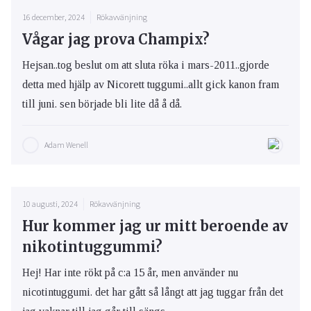
16 december, 2024
Rökavvänjning
Vågar jag prova Champix?
Hejsan..tog beslut om att sluta röka i mars-2011..gjorde
detta med hjälp av Nicorett tuggumi..allt gick kanon fram
till juni. sen började bli lite då å då.
Adam Wenell
10 augusti, 2024
Rökavvänjning
Hur kommer jag ur mitt beroende av
nikotintuggummi?
Hej! Har inte rökt på c:a 15 år, men använder nu
nicotintuggumi. det har gått så långt att jag tuggar från det