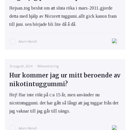
Hejsan..tog beslut om att sluta röka i mars-2011..gjorde
detta med hjälp av Nicorett tuggumi..allt gick kanon fram
till juni. sen började bli lite då å då.
Adam Wenell
10 augusti, 2024
Rökavvänjning
Hur kommer jag ur mitt beroende av
nikotintuggummi?
Hej! Har inte rökt på c:a 15 år, men använder nu
nicotintuggumi. det har gått så långt att jag tuggar från det
jag vaknar till jag går till sängs.
Adam Wenell