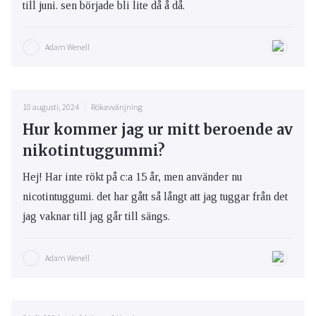
till juni. sen började bli lite då å då.
Adam Wenell
10 augusti, 2024
Rökavvänjning
Hur kommer jag ur mitt beroende av
nikotintuggummi?
Hej! Har inte rökt på c:a 15 år, men använder nu
nicotintuggumi. det har gått så långt att jag tuggar från det
jag vaknar till jag går till sängs.
Adam Wenell