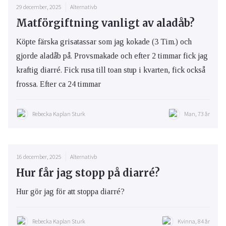
29 december, 2025
Alternativb
Matförgiftning vanligt av aladåb?
Köpte färska grisatassar som jag kokade (3 Tim.) och
gjorde aladåb på. Provsmakade och efter 2 timmar fick jag
kraftig diarré. Fick rusa till toan stup i kvarten, fick också
frossa. Efter ca 24 timmar
Rebecka Kaplan Sturk
Man, 73 år
16 december, 2025
Alternativb
Hur får jag stopp på diarré?
Hur gör jag för att stoppa diarré?
Rebecka Kaplan Sturk
Kvinna, 84 år