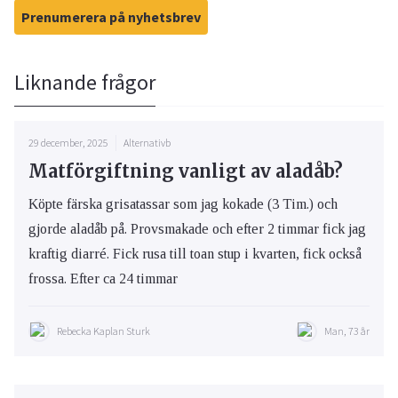
Prenumerera på nyhetsbrev
Liknande frågor
29 december, 2025
Alternativb
Matförgiftning vanligt av aladåb?
Köpte färska grisatassar som jag kokade (3 Tim.) och
gjorde aladåb på. Provsmakade och efter 2 timmar fick jag
kraftig diarré. Fick rusa till toan stup i kvarten, fick också
frossa. Efter ca 24 timmar
Rebecka Kaplan Sturk
Man, 73 år