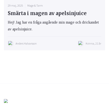
29 maj, 2025
Mage & Tarm
Smärta i magen av apelsinjuice
Hej! Jag har en fråga angående min mage och drickandet
av apelsinjuice.
Anders Halvarsson
Kvinna, 21 år