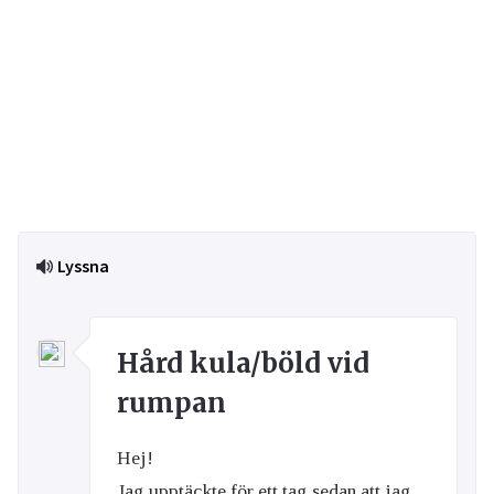
Lyssna
Hård kula/böld vid
rumpan
Hej!
Jag upptäckte för ett tag sedan att jag