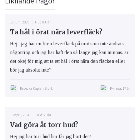
Liknande frågor
16 juni, 2026
Hud & Hår
Ta hål i örat nära leverfläck?
Hej , jag har en liten leverfläck på örat som inte ändrats
någonting och jag har haft den så länge jag kan minnas. är
det okej för mig att ta ett hål i örat nära den fläcken eller
bör jag absolut inte?
Rebecka Kaplan Sturk
Kvinna, 17 år
13 april, 2026
Hud & Hår
Vad göra åt torr hud?
Hej jag har torr hud hur får jag bort det?