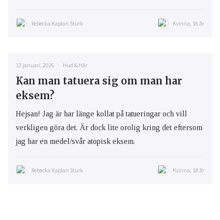
Rebecka Kaplan Sturk
Kvinna, 16 år
13 januari, 2026
Hud & Hår
Kan man tatuera sig om man har
eksem?
Hejsan! Jag är har länge kollat på tatueringar och vill
verkligen göra det. Är dock lite orolig kring det eftersom
jag har en medel/svår atopisk eksem.
Rebecka Kaplan Sturk
Kvinna, 18 år