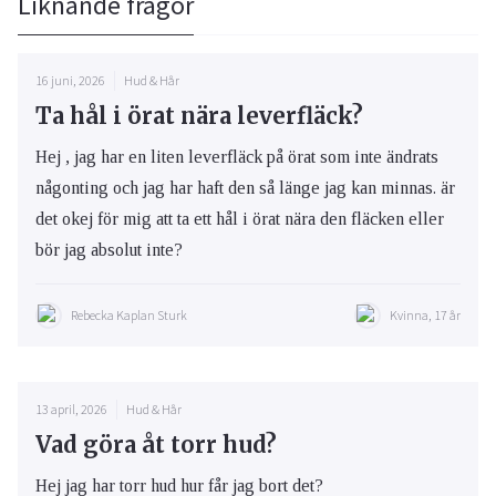
Liknande frågor
16 juni, 2026
Hud & Hår
Ta hål i örat nära leverfläck?
Hej , jag har en liten leverfläck på örat som inte ändrats
någonting och jag har haft den så länge jag kan minnas. är
det okej för mig att ta ett hål i örat nära den fläcken eller
bör jag absolut inte?
Rebecka Kaplan Sturk
Kvinna, 17 år
13 april, 2026
Hud & Hår
Vad göra åt torr hud?
Hej jag har torr hud hur får jag bort det?