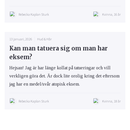
Rebecka Kaplan Sturk
Kvinna, 16 år
13 januari, 2026
Hud & Hår
Kan man tatuera sig om man har
eksem?
Hejsan! Jag är har länge kollat på tatueringar och vill
verkligen göra det. Är dock lite orolig kring det eftersom
jag har en medel/svår atopisk eksem.
Rebecka Kaplan Sturk
Kvinna, 18 år