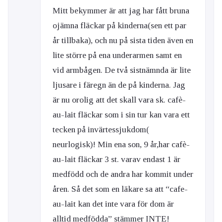
Mitt bekymmer är att jag har fått bruna
ojämna fläckar på kinderna(sen ett par
år tillbaka), och nu på sista tiden även en
lite större på ena underarmen samt en
vid armbågen. De två sistnämnda är lite
ljusare i färegn än de på kinderna. Jag
är nu orolig att det skall vara sk. cafè-
au-lait fläckar som i sin tur kan vara ett
tecken på invärtessjukdom(
neurlogisk)! Min ena son, 9 år,har cafè-
au-lait fläckar 3 st. varav endast 1 är
medfödd och de andra har kommit under
åren. Så det som en läkare sa att “cafe-
au-lait kan det inte vara för dom är
alltid medfödda” stämmer INTE!