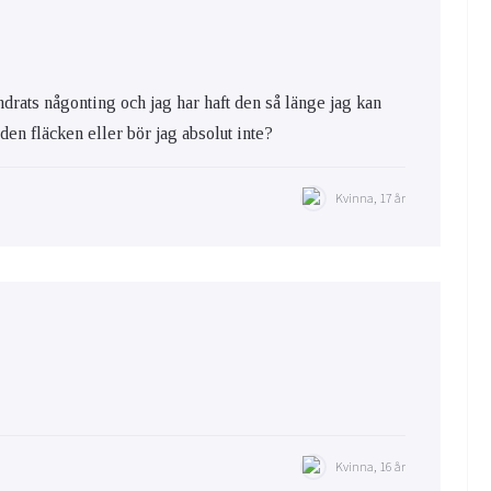
ändrats någonting och jag har haft den så länge jag kan
a den fläcken eller bör jag absolut inte?
Kvinna, 17 år
Kvinna, 16 år