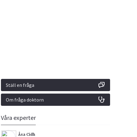
Vacciner
Hjärta & Kärl
Hud & Hår
Rökavvänjning
Sex & Samliv
din
e besvara
Rörelseapparaten
Sömn & Stress
ar
n
Ställ en fråga
Om fråga doktorn
icy.
Våra experter
Åsa Cidh