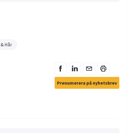
 & Hår
Prenumerera på nyhetsbrev