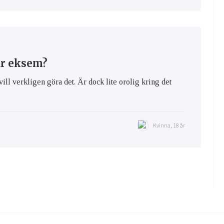
ar eksem?
vill verkligen göra det. Är dock lite orolig kring det
Kvinna, 18 år