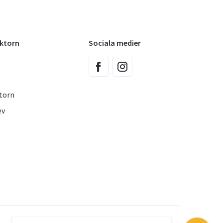
oktorn
Sociala medier
torn
ev