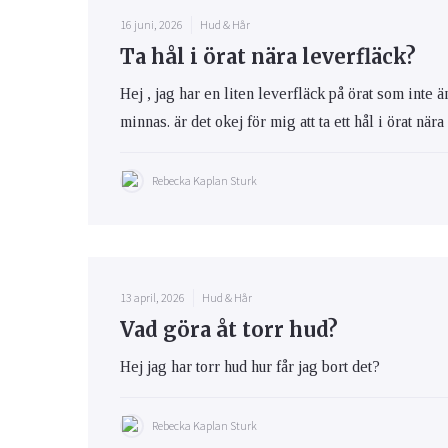
16 juni, 2026
Hud & Hår
Ta hål i örat nära leverfläck?
Hej , jag har en liten leverfläck på örat som inte 
minnas. är det okej för mig att ta ett hål i örat när
Rebecka Kaplan Sturk
13 april, 2026
Hud & Hår
Vad göra åt torr hud?
Hej jag har torr hud hur får jag bort det?
Rebecka Kaplan Sturk