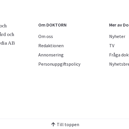
Om DOKTORN
Mer av D
och
ård och
Om oss
Nyheter
edia AB
Redaktionen
TV
Annonsering
Fråga dok
Personuppgiftspolicy
Nyhetsbr
Till toppen