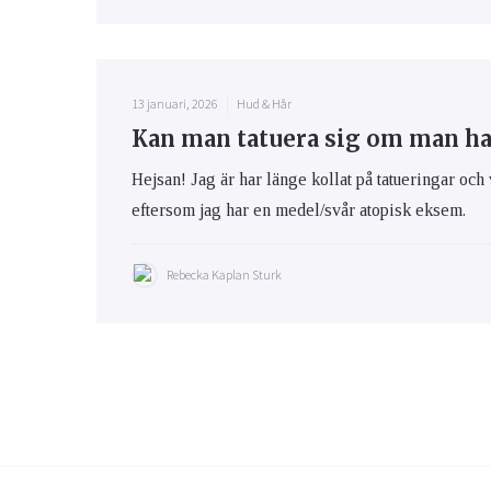
13 januari, 2026
Hud & Hår
Kan man tatuera sig om man h
Hejsan! Jag är har länge kollat på tatueringar och 
eftersom jag har en medel/svår atopisk eksem.
Rebecka Kaplan Sturk