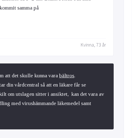
u kommit samma på
Kvinna, 73 år
om att det skulle kunna vara
bältros
.
 din vårdcentral så att en läkare får se
kilt om utslagen sitter i ansiktet, kan det vara av
andling med virushämmande läkemedel samt