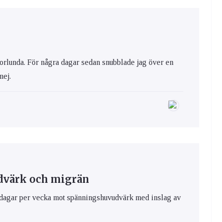
norlunda. För några dagar sedan snubblade jag över en
mej.
dvärk och migrän
-7 dagar per vecka mot spänningshuvudvärk med inslag av