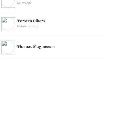
Neurologi
Torsten Olbers
Metabol kirurgi
Thomas Magnusson