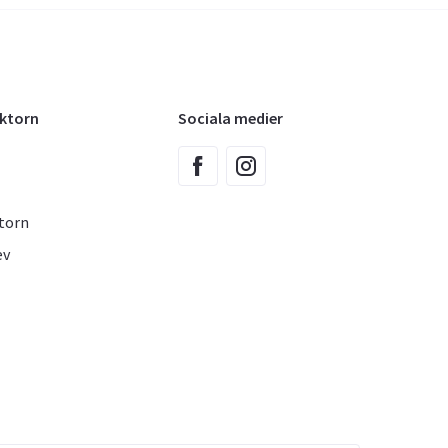
oktorn
Sociala medier
torn
ev