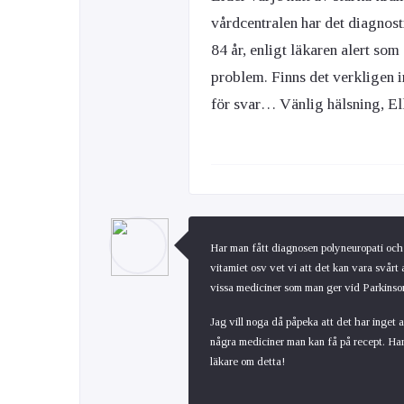
vårdcentralen har det diagnost
84 år, enligt läkaren alert so
problem. Finns det verkligen 
för svar… Vänlig hälsning, El
Har man fått diagnosen polyneuropati och 
vitamiet osv vet vi att det kan vara svårt
vissa mediciner som man ger vid Parkinso
Jag vill noga då påpeka att det har inget 
några mediciner man kan få på recept. Har
läkare om detta!