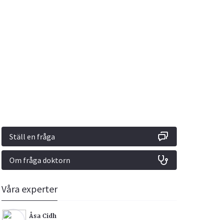
Vacciner
Hjärta & Kärl
Hud & Hår
Rökavvänjning
Sex & Samliv
din
e besvara
Rörelseapparaten
Sömn & Stress
ar
n
Ställ en fråga
Om fråga doktorn
icy.
Våra experter
Åsa Cidh