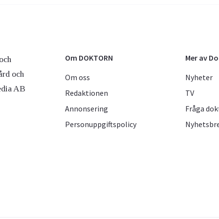
Om DOKTORN
Mer av D
och
ård och
Om oss
Nyheter
edia AB
Redaktionen
TV
Annonsering
Fråga dok
Personuppgiftspolicy
Nyhetsbr