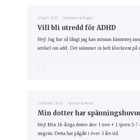
22 april, 2013
Depression & Ångest
Vill bli utredd för ADHD
Hej! Jag har så långt jag kan minnas känntmej an
artikel om add.. Det stämmer in helt klockrent på 
21 oktober, 2013
Hjärnan & Nerver
Min dotter har spänningshuvu
Hej! Min 16-åriga dotter äter 1 treo + 1 ipren 5
migrän. Detta har pågått i över 3 års tid.