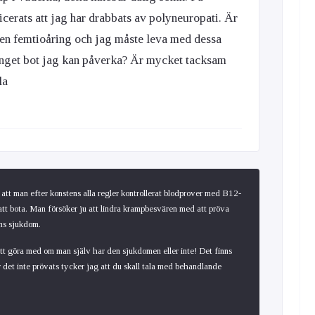
icerats att jag har drabbats av polyneuropati. Är
m en femtioåring och jag måste leva med dessa
inget bot jag kan påverka? Är mycket tacksam
la
att man efter konstens alla regler kontrollerat blodprover med B12-
 att bota. Man försöker ju att lindra krampbesvären med att pröva
ns sjukdom.
att göra med om man själv har den sjukdomen eller inte! Det finns
 det inte prövats tycker jag att du skall tala med behandlande