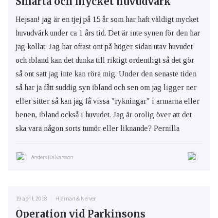
Smärta och mycket huvudvärk
Hejsan! jag är en tjej på 15 år som har haft väldigt mycket
huvudvärk under ca 1 års tid. Det är inte synen för den har
jag kollat. Jag har oftast ont på höger sidan utav huvudet
och ibland kan det dunka till riktigt ordentligt så det gör
så ont satt jag inte kan röra mig. Under den senaste tiden
så har ja fått suddig syn ibland och sen om jag ligger ner
eller sitter så kan jag få vissa "rykningar" i armarna eller
benen, ibland också i huvudet. Jag är orolig över att det
ska vara någon sorts tumör eller liknande? Pernilla
Anders Halvarsson
19 april, 2018
Hjärnan & Nerver
Operation vid Parkinsons