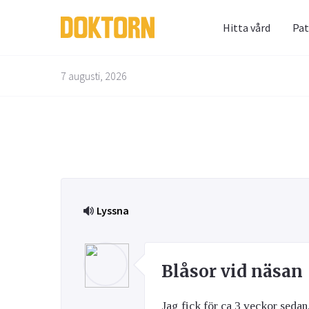
Hitta vård
Pat
Prenum
Fråga 
7 augusti, 2026
Alternativbehandling
Barn & Graviditet
Bättre liv
Glöm inte 
Här kan du
skräppost
alla frågo
Email
experterna
besvarade
Lyssna
Kvinnans hälsa
Luftvägarna & Allergi
Jag h
behan
Blåsor vid näsan
Jag fick för ca 3 veckor sedan,