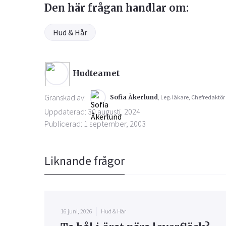
Den här frågan handlar om:
Hud & Hår
Hudteamet
Granskad av:
Sofia Åkerlund
, Leg. läkare, Chefredaktör
Uppdaterad: 30 augusti, 2024
Publicerad: 1 september, 2003
Liknande frågor
16 juni, 2026
Hud & Hår