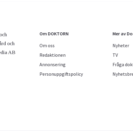
Om DOKTORN
Mer av D
och
ård och
Om oss
Nyheter
edia AB
Redaktionen
TV
Annonsering
Fråga dok
Personuppgiftspolicy
Nyhetsbr