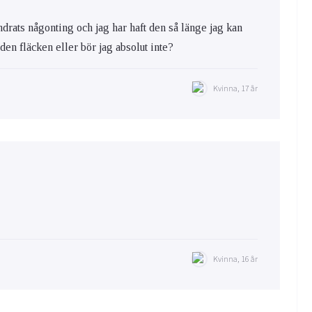
ändrats någonting och jag har haft den så länge jag kan
a den fläcken eller bör jag absolut inte?
Kvinna, 17 år
Kvinna, 16 år