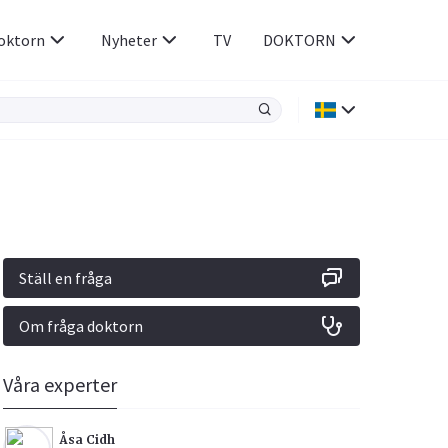
oktorn
Nyheter
TV
DOKTORN
Hjärnan & Nerver
Infektioner &
Vacciner
Hjärta & Kärl
din
e besvara
Hud & Hår
ar
n
Ställ en fråga
Rökavvänjning
Sex & Samliv
Om fråga doktorn
Rörelseapparaten
Sömn & Stress
icy.
Våra experter
Åsa Cidh