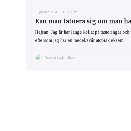
13 januari, 2026
Hud & Hår
Kan man tatuera sig om man h
Hejsan! Jag är har länge kollat på tatueringar och 
eftersom jag har en medel/svår atopisk eksem.
Rebecka Kaplan Sturk