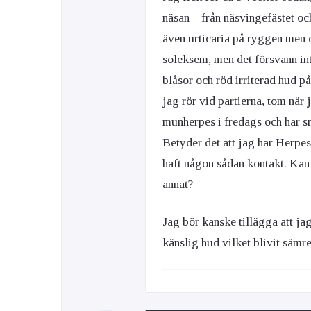
näsan – från näsvingefästet oc
även urticaria på ryggen men d
Ögon & Öron
soleksem, men det försvann int
Övervikt
blåsor och röd irriterad hud på
jag rör vid partierna, tom när 
munherpes i fredags och har sm
Betyder det att jag har Herpes?
haft någon sådan kontakt. Kan
annat?
Jag bör kanske tillägga att jag
känslig hud vilket blivit sämre