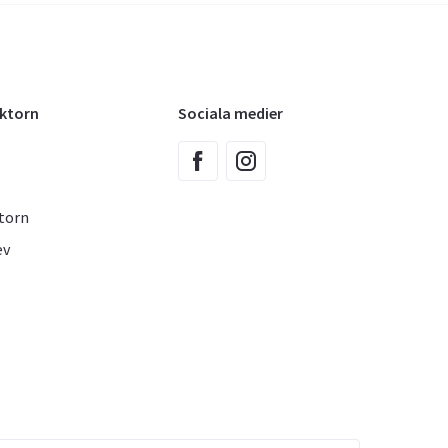
oktorn
Sociala medier
torn
ev