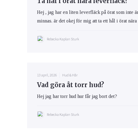
Ta hål i örat nära leverfläck?
Hej , jag har en liten leverfläck på örat som inte 
minnas. är det okej för mig att ta ett hål i örat när
Rebecka Kaplan Sturk
13 april, 2026
Hud & Hår
Vad göra åt torr hud?
Hej jag har torr hud hur får jag bort det?
Rebecka Kaplan Sturk