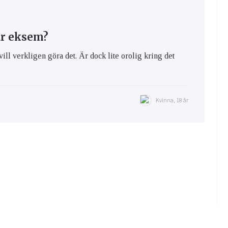
ar eksem?
vill verkligen göra det. Är dock lite orolig kring det
Kvinna, 18 år