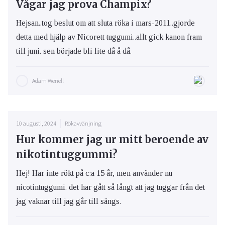
Vågar jag prova Champix?
Hejsan..tog beslut om att sluta röka i mars-2011..gjorde
detta med hjälp av Nicorett tuggumi..allt gick kanon fram
till juni. sen började bli lite då å då.
Adam Wenell
10 augusti, 2024
Rökavvänjning
Hur kommer jag ur mitt beroende av
nikotintuggummi?
Hej! Har inte rökt på c:a 15 år, men använder nu
nicotintuggumi. det har gått så långt att jag tuggar från det
jag vaknar till jag går till sängs.