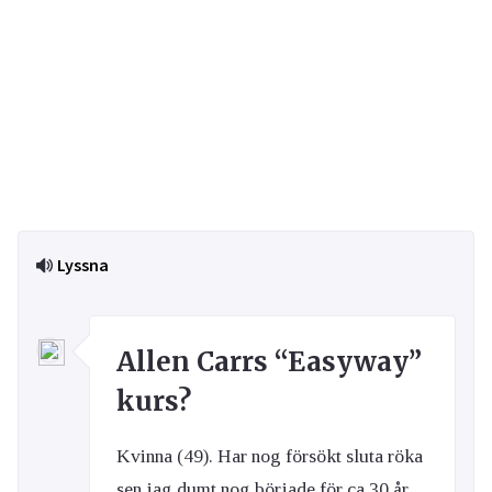
Lyssna
Allen Carrs “Easyway”
kurs?
Kvinna (49). Har nog försökt sluta röka
sen jag dumt nog började för ca 30 år