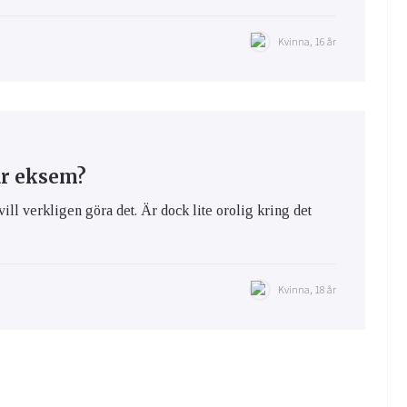
Kvinna, 16 år
ar eksem?
vill verkligen göra det. Är dock lite orolig kring det
Kvinna, 18 år