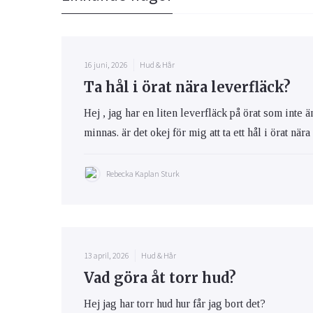
16 juni, 2026
Hud & Hår
Ta hål i örat nära leverfläck?
Hej , jag har en liten leverfläck på örat som inte 
minnas. är det okej för mig att ta ett hål i örat när
Rebecka Kaplan Sturk
13 april, 2026
Hud & Hår
Vad göra åt torr hud?
Hej jag har torr hud hur får jag bort det?