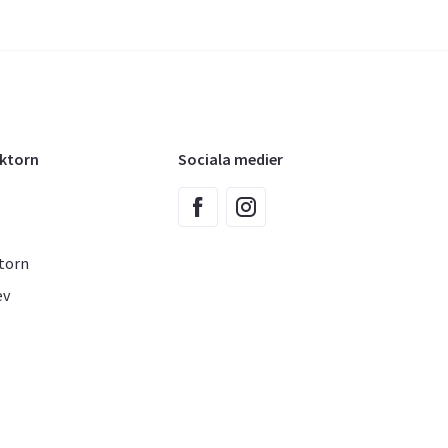
oktorn
Sociala medier
torn
ev