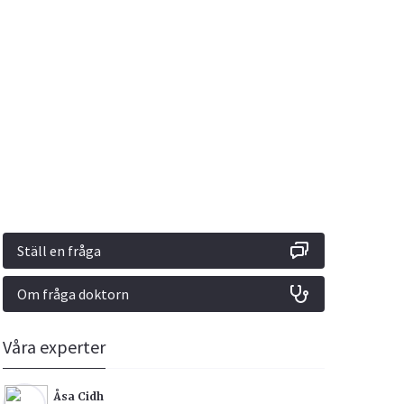
Vacciner
Hjärta & Kärl
Hud & Hår
Rökavvänjning
Sex & Samliv
din
e besvara
Rörelseapparaten
Sömn & Stress
ar
n
Ställ en fråga
Om fråga doktorn
icy.
Våra experter
Åsa Cidh