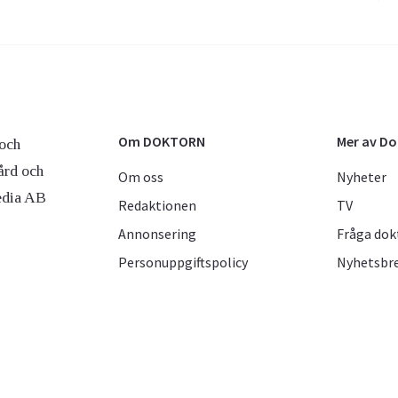
Om DOKTORN
Mer av D
och
ård och
Om oss
Nyheter
edia AB
Redaktionen
TV
Annonsering
Fråga dok
Personuppgiftspolicy
Nyhetsbr