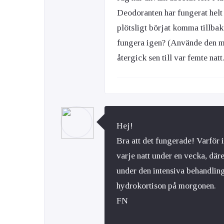
Deodoranten har fungerat helt 
plötsligt börjat komma tillbak
fungera igen? (Använde den må
återgick sen till var femte natt.
Hej!
Bra att det fungerade! Varför 
varje natt under en vecka, däre
under den intensiva behandli
hydrokortison på morgonen.
FN