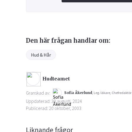
Den här frågan handlar om:
Hud & Hår
Hudteamet
Granskad av:
Sofia Åkerlund
, Leg. läkare, Chefredaktör
Uppdaterad: 30 augusti, 2024
Publicerad: 20 oktober, 2003
Liknande frågor