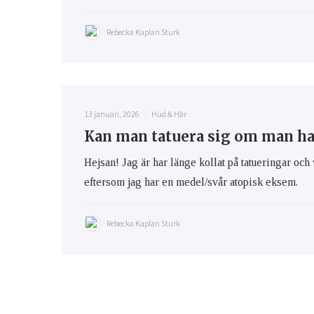
Rebecka Kaplan Sturk
13 januari, 2026
Hud & Hår
Kan man tatuera sig om man h
Hejsan! Jag är har länge kollat på tatueringar och 
eftersom jag har en medel/svår atopisk eksem.
Rebecka Kaplan Sturk