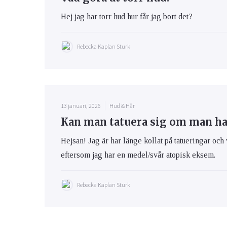
Hej jag har torr hud hur får jag bort det?
Rebecka Kaplan Sturk
13 januari, 2026
Hud & Hår
Kan man tatuera sig om man h
Hejsan! Jag är har länge kollat på tatueringar och 
eftersom jag har en medel/svår atopisk eksem.
Rebecka Kaplan Sturk