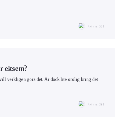
Kvinna, 16 år
ar eksem?
vill verkligen göra det. Är dock lite orolig kring det
Kvinna, 18 år