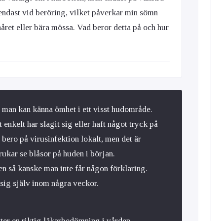
ndast vid beröring, vilket påverkar min sömn
året eller bära mössa. Vad beror detta på och hur
tt man kan känna ömhet i ett visst hudområde.
 enkelt har slagit sig eller haft något tryck på
bero på virusinfektion lokalt, men det är
rukar se blåsor på huden i början.
n så kanske man inte får någon förklaring.
sig själv inom några veckor.
tter en riktig läkarbedömning i vården.