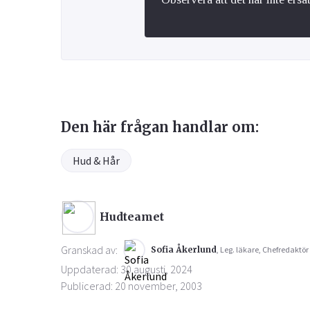
Den här frågan handlar om:
Hud & Hår
Hudteamet
Granskad av:
Sofia Åkerlund
, Leg. läkare, Chefredaktör
Uppdaterad: 30 augusti, 2024
Publicerad: 20 november, 2003