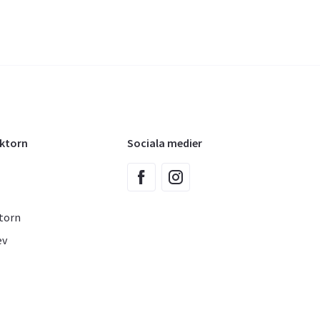
oktorn
Sociala medier
torn
ev