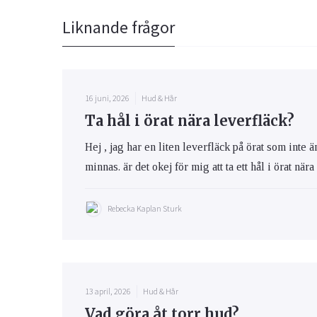
Liknande frågor
16 juni, 2026
Hud & Hår
Ta hål i örat nära leverfläck?
Hej , jag har en liten leverfläck på örat som inte 
minnas. är det okej för mig att ta ett hål i örat när
Rebecka Kaplan Sturk
13 april, 2026
Hud & Hår
Vad göra åt torr hud?