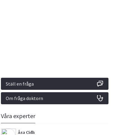
Vacciner
Hjärta & Kärl
Hud & Hår
Rökavvänjning
Sex & Samliv
din
e besvara
Rörelseapparaten
Sömn & Stress
ar
n
Ställ en fråga
Om fråga doktorn
icy.
Våra experter
Åsa Cidh