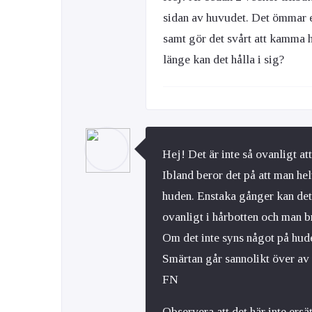
sidan av huvudet. Det ömmar e
samt gör det svårt att kamma h
länge kan det hålla i sig?
Hej! Det är inte så ovanligt a
Ibland beror det på att man helt
huden. Enstaka gånger kan det 
ovanligt i hårbotten och man b
Om det inte syns något på hude
Smärtan går sannolikt över av 
FN
Observera att det här inte ersä