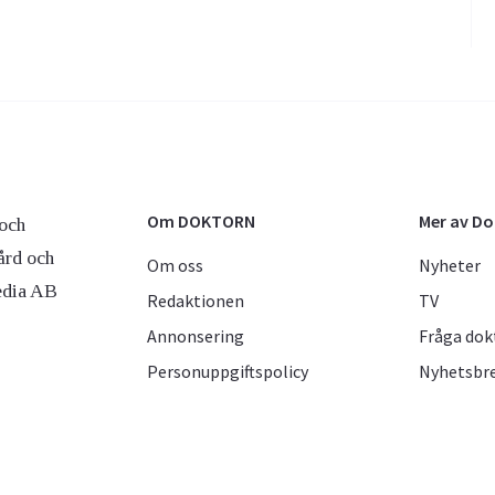
Om DOKTORN
Mer av D
och
ård och
Om oss
Nyheter
edia AB
Redaktionen
TV
Annonsering
Fråga dok
Personuppgiftspolicy
Nyhetsbr